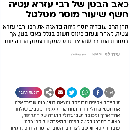
כאב הבטן של רבי עזרא עטיה
חשף שיעור מוסר מטלטל
מרן הרב עובדיה יוסף ליווה בדאגה את רבו, רבי עזרא
עטיה, לאחר שעזב כינוס חשוב בגלל כאבי בטן, אך
למחרת התברר שהכאב נבע ממקום עמוק הרבה יותר
עידו לוי
14.05.26 כ"ז אייר התשפ"ו
א
א
הוספת תגובה
זו הייתה אסיפה מרוממת ויוצאת דופן, כנס שריכז אליו
את חכמי וגדולי הדור תחת קורת גג אחת. סביב שולחן
אחד ארוך ומכובד ישבו גדולי התורה של התקופה,
כאשר במרכז בלטה דמותו המאירה של מרן רבנו
עובדיה יוסף, שישב לצד רבו המובהק ומורה דרכו, הגאון