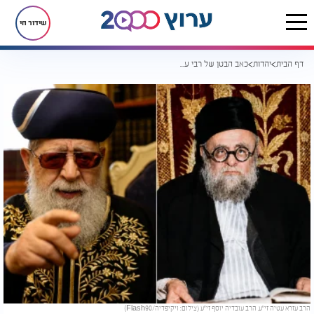
שידור חי
דף הבית
יהדות
כאב הבטן של רבי עזרא עטיה חשף שיעור מוסר מטלטל
הרב עזרא עטיה זי"ע, הרב עובדיה יוסף זי"ע (צילום: ויקיפדיה/Flash90)