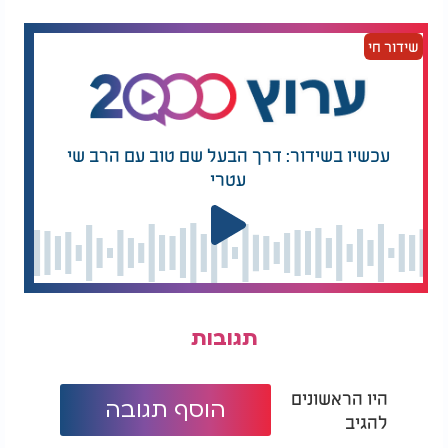
גם לנו כואבת הבטן לעיתים, אך מתי זה קורה? בדרך
כלל כשאנחנו מרגישים שמישהו חודר למרחב שלנו.
שידור חי
כשמנסים להכניס עוד כיסא לשולחן הצפוף ואנחנו
מתרעמים: "מה פתאום? אין מקום! לא רואים שצפוף
פה?".
האדם הגדול באמת אינו זה שיושב בראש השולחן
עכשיו בשידור: דרך הבעל שם טוב עם הרב שי
ומקבל כבוד, אלא זה שאיננו מסוגל לשבת כשאדם אחר
עטרי
נותר לעמוד. זהו מי שהלב שלו כה חי ורגיש, עד שהוא
חש את מצוקת הזולת כאילו הייתה שלו ממש.
תגובות
היו הראשונים
הוסף תגובה
להגיב