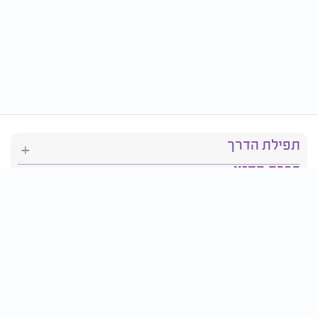
תפילת הדרך
ברכת המזון
יהדות
סידור תפילה
בריאות
חגים ומועדים