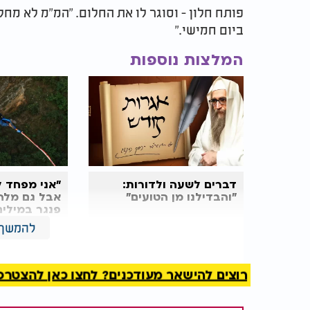
פותח חלון - וסוגר לו את החלום. "המ"מ לא מחלי
ביום חמישי."
המלצות נוספות
דברים לשעה ולדורות:
״אני מפחד ל
"והבדילנו מן הטועים"
אבל גם מלה
פנגר במילים
ללב
להמשך 
דממה. כאב. שבר.
"תקשיב," אומר הרב דלויה, "הוא נכנס למרה שח
רוצים להישאר מעודכנים? לחצו כאן להצטרפות ל
אומר לעצמו - אני חיזקתי את כולם באמונה, ובסו