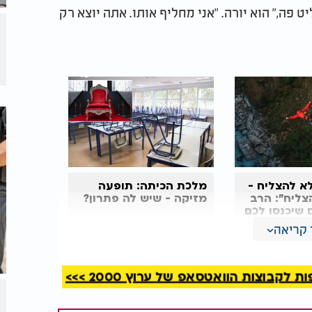
ט פה," הוא יורה. "אני מחליף אותו. אתה יוצא רק
א להצליח -
מלכת הכיתה: תופעה
צליח״: הרב
מזיקה - שיש לה פתרון?
 שיכנסו לכם
קריאה
ורה. הראש שלו למטה, הלב שלו נשבר. הוא
קבוצות הוואטסאפ של ערוץ 2000 >>>
ף - אני נפלתי."