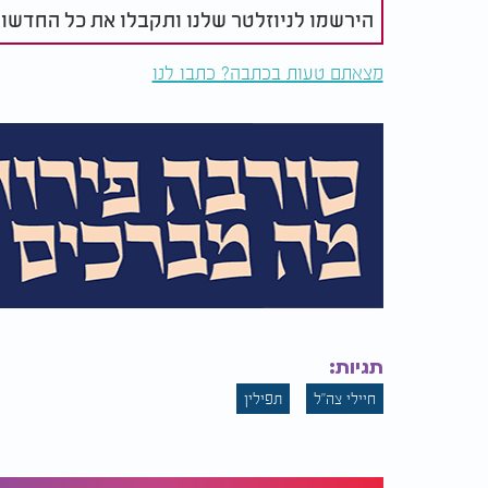
ואז מגיע הרגע שהופך את הסיפור לאבן דרך אמו
הירשמו לניוזלטר שלנו ותקבלו את כל החדשו
כשהחייל מרים את הראש - הוא רואה חייל אחר,
בום.
מצאתם טעות בכתבה? כתבו לנו
ברגע אחד הוא מבין:
הדיבור שלך לא הלך לאיבוד
תורך להתחזק.
"זה לא חוכמה רק לדבר," מסביר הרב דלויה, "ז
"
שהכי קשה לחזק, זה את עצמך.
וברגעים האלו, כשהחיים בועטים בך בחזרה, הק
עושה? גם אתה מחזיק מעמד?'
תגיות:
חיילי צה"ל
תפילין