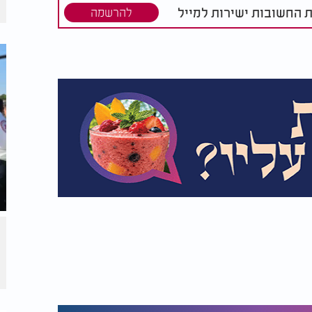
נית.
ת החשובות ישירות למייל
להרשמה
.
עם התפילין שלו
. החיזוק שלך נשא פרי. אבל עכשיו - הגיע
ה לא חוכמה רק לחזק אחרים.
תדע לך - האדם
דוש ברוך הוא שואל אותך:
'ועכשיו, מה אתה