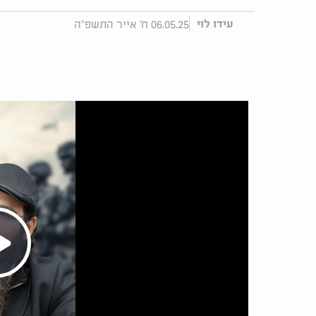
06.05.25 ח' אייר התשפ"ה
עידו לוי
Play