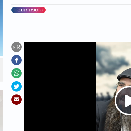
הוספת תגובה
א
א