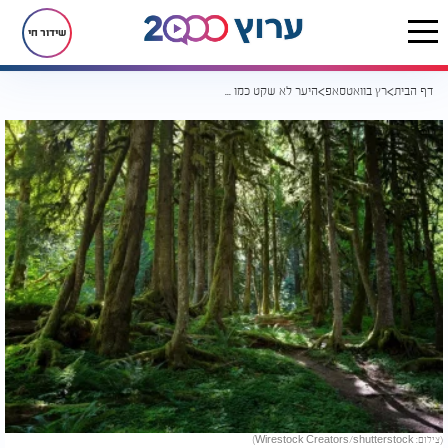
שידור חי
דף הבית
רץ בוואטסאפ
היער לא שקט כמו שחשבתם: 5 עובדות מפתיעות על הדרך שבה עצים מתקשרים
(צילום: Wirestock Creators/shutterstock)