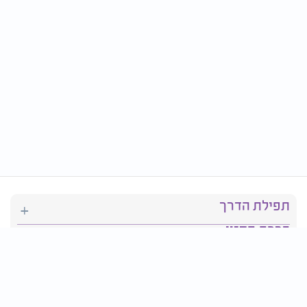
תפילת הדרך
ברכת המזון
יהדות
סידור תפילה
בריאות