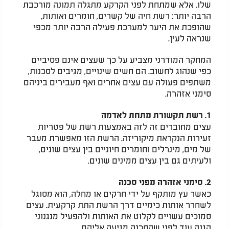
שלו. אלא שמתחת לפני הקרקע מתגלה תמונה מורכבת
הרבה יותר: רשת חיה של קשרים, חומרים ואותות,
שהופכת את היער למערכת פעילה הרבה יותר מכפי
שנראה לעין.
המחקר המודרני מצביע על כך שעצים אינם פסיביים
כפי שנהוג לחשוב. הם חשים שינויים, מגיבים לסכנות,
משתפים פעולה עם עצים אחרים ואף מעבירים ביניהם
סימני אזהרה.
1. רשת תקשורת מתחת לאדמה
עצים מחוברים זה לזה באמצעות רשת של פטריות
זעירות הנקראת מיקוריזה. הרשת הזו מאפשרת מעבר
של מים, מינרלים וחומרים חיוניים בין עצים שונים,
ולעיתים גם בין עצים ממינים שונים.
2. סימני אזהרה מפני סכנה
כאשר עץ מותקף על ידי חרקים או מחלה, הוא מסוגל
לשחרר אותות כימיים דרך הרשת התת קרקעית. עצים
סמוכים עשויים לקלוט את האותות ולהפעיל מנגנוני
הגנה עוד לפני שהסכנה מגיעה אליהם.