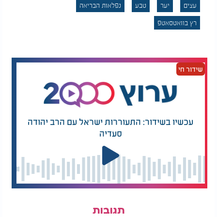
תמיכה שמעבירים משאבים ומסייעים לצמיחה של עצים
עצים
יער
טבע
נפלאות הבריאה
צעירים. לכן, כריתה שלהם עלולה לפגוע במערכת
רץ בוואטסאטפ
שלמה.
5. לא הכול עדיין ברור למדע
למרות ההתקדמות במחקר, עדיין קיים ויכוח בין מדענים
עד כמה נכון להגדיר את התופעה הזו כתקשורת. ברור
שידור חי
שיש העברה של חומרים ואותות בין עצים, אך אין
מדובר במודעות או בחשיבה כפי שמוכרת אצל בני אדם.
המשמעות היא שהיער שקט רק לכאורה. מתחת לפני
האדמה פועלת מערכת מורכבת, חיה ודינמית, שמקשרת
עכשיו בשידור: התעוררות ישראל עם הרב יהודה
בין עצים ומאפשרת להם להגיב, להתחזק ולשרוד. זהו
סעדיה
"רעש" טבעי שאנחנו לא מסוגלים לשמוע, אך הוא
מתקיים כל הזמן מתחת לרגליים שלנו.
תגובות