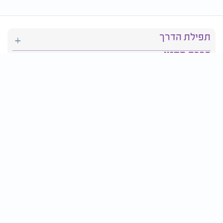
תפילת הדרך
ברכת המזון
יהדות
סידור תפילה
בריאות
חגים ומועדים
פרטים ליצירת קשר: