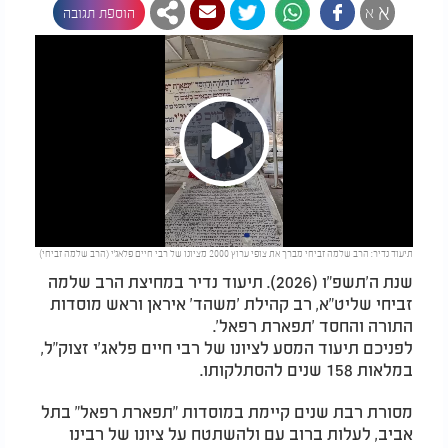
א
א
הוספת תגובה
Play
תיעוד נדיר: הרב שלמה זביחי מברך את צופי ערוץ 2000 מציונו של רבי חיים פלאג'י (הרב שלמה זביחי)
Video
שנת ה'תשפ"ו (2026). תיעוד נדיר במחיצת הרב שלמה
זביחי שליט"א, רב קהילת 'משהד' איראן וראש מוסדות
התורה והחסד 'תפארת רפאל'.
לפניכם תיעוד המסע לציונו של רבי חיים פלאג'י זצוק"ל,
במלאות 158 שנים להסתלקותו.
מסורת רבת שנים קיימת במוסדות "תפארת רפאל" בתל
אביב, לעלות ברוב עם ולהשתטח על ציונו של רבינו