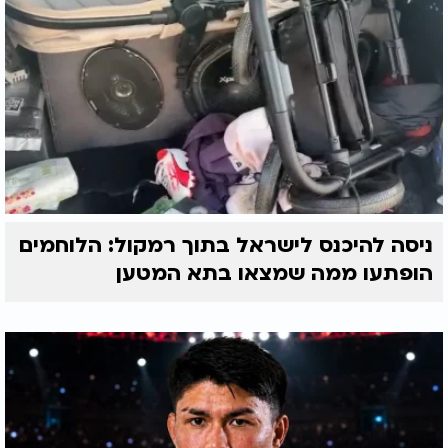
Play
הרב שלמה זביחי בברכתו לצוות הערוץ
Video
ועל אף כל הקשיים והמניעות שהיו בתקופת הקורונה,
האנטישמיות, השערים הנעולים, הטיסות בדרכים
ניסה להיכנס לישראל בתוך רמקול: הלוחמים
חלופיות והסיכונים שבדרך - הרב שלמה זביחי שליט"א
הופתעו ממה שמצאו בתא המטען
ממשיך ליזום ולארגן את העלייה ההמונית לציונו של
הצדיק ביום פטירתו באיזמיר שבטורקיה. הוא מוסר נפש
ומגיע לציונו, ומאציל מברכותיו לכל היהודים בארץ
ובעולם, לבני הישיבות, לחיילי צבא ההגנה לישראל
ולחולים הזקוקים לרפואה שלמה.
ובפרט, מעטיר הרב בתפילה לגאולה השלמה, ומבקש
לפני בורא עולם, בזכות תורתו של הצדיק רבי חיים
פלאג'י זצוק"ל, להרבות זכויות לכל ישראל ולקרב את