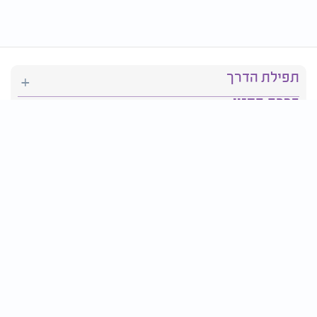
תפילת הדרך
ברכת המזון
יהדות
סידור תפילה
בריאות
חגים ומועדים