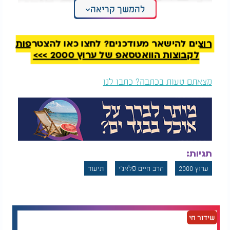
להמשך קריאה
רוצים להישאר מעודכנים? לחצו כאן להצטרפות
לקבוצות הוואטסאפ של ערוץ 2000 >>>
מצאתם טעות בכתבה? כתבו לנו
על אף המתיחות הרבה, ובשל קשריו עם השלטונות
הטורקיים לאורך השנים ועם ראשי הקהילות היהודיות,
קיבל הרב שלמה זביחי שליט"א, רב יהדות 'משהד'
איראן וראש מוסדות 'תפארת רפאל' בתל אביב, היתר
תגיות:
מיוחד להגיע לקברו של רבינו חיים פלאג'י באיזמיר
שבטורקיה, במלאות 158 שנים לפטירתו של הצדיק.
ערוץ 2000
הרב חיים פלאג'י
תיעוד
ואכן, הרב זביחי טס במסירות נפש להיות שליח נאמן
לאלו שלא יכלו להגיע לקברו של הצדיק, ובית הקברות
היהודי העתיק נפתח במיוחד לתפילה, בליווי ראשי
הקהילה היהודית, בשעת בוקר מוקדמת מטעמי ביטחון.
שידור חי