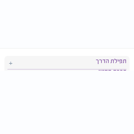
תפילת הדרך
ברכת המזון
יהדות
סידור תפילה
בריאות
חגים ומועדים