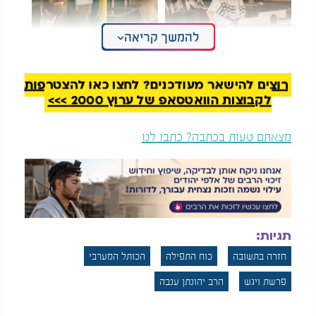
להמשך קריאה
ביום הבר מצווה הודיעו
הרב יהונתן ענבה: מוטב
לו: "אתה לא קורא
לזרוק עצמך לאש - ולא
בתורה" - 4 שנים אחר
לבייש אדם ברבים
רוצים להישאר מעודכנים? לחצו כאן להצטרפות
כך הכול התחבר
לקבוצות הוואטסאפ של ערוץ 2000 >>>
מזועזעת ושטופת חרטה, החליטה שולמית לשוב ארצה
מיד. עם נחיתתה בנתב"ג קיבלו את פניה גשמי זעף, והיא
מצאתם טעות בכתבה? כתבו לנו
חשה כאילו השמיים עצמם בוכים יחד איתה על האובדן
ועל הדרך שבה בחרה. התחנה הראשונה שלה הייתה
הכותל המערבי. היא עמדה שם, בוכה ומתפללת, וניסתה
שוב ושוב לטמון פתק בין אבני הכותל, אך בכל פעם
הפתק נפל לארץ. בתחושת ייאוש היא חשבה שהקדוש
ברוך הוא אינו מעוניין בתפילותיה, אך היא לא ויתרה. היא
תגיות:
עלתה על כיסא כדי להטמין את הפתק גבוה יותר, וברגע
ההוא, משב רוח העיף פתק אחר אל ידיה.
חזרה בתשובה
כוח התפילה
הכותל המערבי
פרשת ויגש
הרב יהונתן ענבה
כשפתחה שולמית את הפתק, היא קפאה על מקומה. היא
זיהתה מיד את כתב היד המוכר של אביה המנוח. בפתק
נכתב: "ריבונו של עולם, הבת שלי, שולמית בת אמליה,