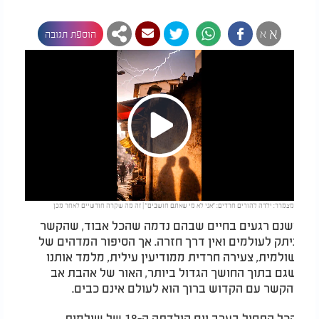
א
א
הוספת תגובה
Play
מצמרר: ילדה להורים חרדים: "אני לא מי שאתם חושבים" | זה מה שקרה חודשיים לאחר מכן
Video
ישנם רגעים בחיים שבהם נדמה שהכל אבוד, שהקשר
ניתק לעולמים ואין דרך חזרה. אך הסיפור המדהים של
שולמית, צעירה חרדית ממודיעין עילית, מלמד אותנו
שגם בתוך החושך הגדול ביותר, האור של אהבת אב
והקשר עם הקדוש ברוך הוא לעולם אינם כבים.
הכל התחיל בערב יום הולדתה ה-18 של שולמית.