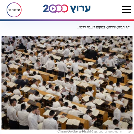
שידור חי
דף הבית
יהדות
"במקום לשבת ללמוד, שיצאו לעבוד" | ואז הוא קיבל את התשובה
לימוד התורה. אילוסטרציה. (צילום: Chaim Goldberg/Flash90)