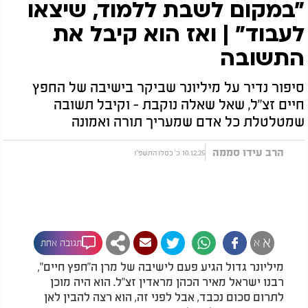
"במקום לשבת ללמוד, שיצאו
לעבוד" | ואז הוא קיבל את
התשובה
סיפור נדיר על מיליונר שביקר בישיבה של החפץ
חיים זצ"ל, שאל שאלה נוקבת - וקיבל תשובה
שמטלטלת כל אדם שמעריך תורה ואמונה
הרב עידו סממה
10.12.25 כ' כסלו התשפ"ו
א
א
תגובה אחת
מיליונר גדול הגיע פעם לישיבה של מרן ה"חפץ חיים",
רבנו ישראל מאיר הכהן מראדין זצ"ל. הוא היה מוכן
לתרום סכום נכבד, אבל לפני זה, הוא רצה להבין לאן