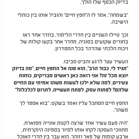
בדיוק הכסף שלו הולך.
"בשמחה", אמר לו ה"חפץ חיים" והוביל אותו בין כותלי
הישיבה.
וכך טיילו השניים בין חדרי הלימוד. בחדר אחד ראו
בחורים שקועים בסוגיה, מחדר אחר בקעו קולות של
ויכוח הלכתי שהדהד בכל המסדרון.
העשיר עצר לרגע והביט סביבו.
"תגיד לי, כבוד הרב", הוא פנה אל החפץ חיים, "מה בדיוק
יוצא מכל זה? אני רואה כאן ראשים מבריקים, כוחות
צעירים, למה שלא ילכו לעשות משהו אמיתי עם החיים
שלהם? לפתוח עסק, לפתח תעשייה, לתרום לכלכלה?"
החפץ חיים הסתכל עליו ואמר בשקט: "בוא אספר לך
משהו".
"היה פעם עשיר אחד שרצה לקנות אונייה מפוארת.
מתווכי העסקה לקחו אותו לסיור בספינה היוקרתית,
ארבע קומות של פאר וזוהר. הוא עבר בין חדרי האוכל