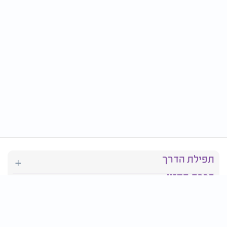
תפילת הדרך
ברכת המזון
יהדות
סידור תפילה