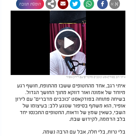
א
א
הוספת תגובה
Play
איתי רגב בפודקאסט 'כוכבים מדברים' עם לירון אופיר
Video
איתי רגב, אחד מהחטופים ששבו מהתופת, חושף רגע
מיוחד של אמונה ואור דווקא מתוך החושך הגדול.
בשיחה פתוחה בפודקאסט "כוכבים מדברים" עם לירון
אופיר, הוא משתף בסיפור שנוגע ללב: בעיצומו של
השבי, כשאין שמץ של ודאות, החטופים התכנסו יחד
בלב הדממה, לקידוש שבת.
בלי נרות, בלי חלה, אבל עם הרבה נשמה.