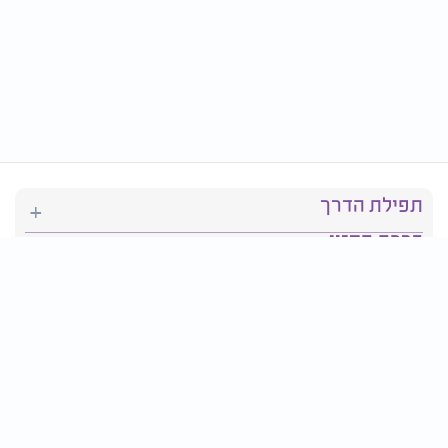
תפילת הדרך
ברכת המזון
יהדות
סידור תפילה
בריאות
חגים ומועדים