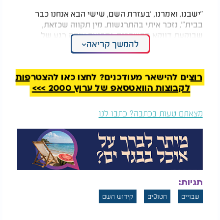
"ישבנו, ואמרנו, 'בעזרת השם, שישי הבא אנחנו כבר
בבית'", נזכר איתי בהתרגשות. מין תקווה שכזאת,
שבוקעת דווקא מהשברים, ומביאה איתה רגע של
להמשך קריאה
אחדות, אמונה, וחיבור למהות הכי פשוטה, להיות יהודים,
ולהאמין שיהיה טוב.
רוצים להישאר מעודכנים? לחצו כאן להצטרפות
לקבוצות הוואטסאפ של ערוץ 2000 >>>
מצאתם טעות בכתבה? כתבו לנו
תגיות:
שבויים
חטופים
קידוש השם