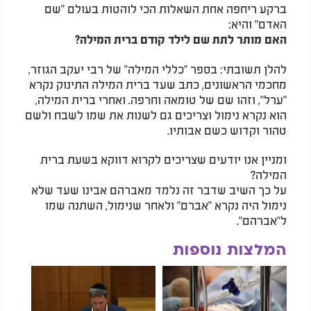
ברקע ריחפה אחת השאלות הכי לוהטות בעולם "שם
האדם" והיא:
האם מותר לתת שם לילד קודם ברית המילה?
להלן תשובתי: בספר "כללי המילה" של רבי יעקב הגוזר,
מחכמי הראשונים, כתב שעד ברית המילה התינוק נקרא
"ערל", וזהו שם של טומאה וחרפה. ואחרי ברית המילה,
הוא נקרא נימול וצריכים גם לשנות את שמו לשבח ולשם
טהור וקדוש כשם אבותיו.
ומניין אנו יודעים שצריכים לקרוא דווקא בשעת ברית
המילה?
על כך השיב שדבר זה נלמד מאברהם אבינו שעד שלא
נימול היה נקרא "אברם" ולאחר שנימול, השתנה שמו
ל"אברהם".
המלצות נוספות