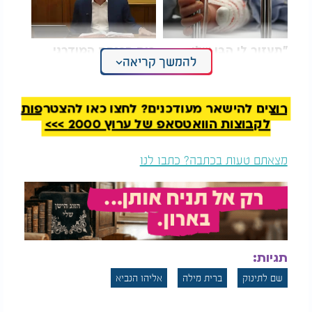
"תעזור לי הבן שלי
בית הכנסת המודרני
להמשך קריאה
חולה": הרב פרץ בבכי
שלא מעיזים לדבר
בתפילה
בסידור התפילה לרבי אלעזר מגרמייזא, בעל "ספר
רוצים להישאר מעודכנים? לחצו כאן להצטרפות
הרוקח", שאל:
לקבוצות הוואטסאפ של ערוץ 2000 >>>
למה אין קוראים שם כי אם ביום המילה?
והשיב: "לפי שמצאנו קריאת שם על ידי בורא עולם
מצאתם טעות בכתבה? כתבו לנו
'ויקרא את שמם אדם ביום הבראם', מה לי אם ביום
הבראם קראם? אלא, קודם שנבראת חוה לא היה אדם
שלם, וכשנבראה חוה קראו אדם."
מדברי הרוקח אנו למדים שקריאת השם זמנה בהשלמת
היצירה, כי באמת שם הדבר הוא מהותו. וכל זמן שלא
תגיות:
נשלמה היצירה והוא בבחינת "גולם", לא נשלם שמו. לכן,
רק כאשר נשלם אדם הראשון על ידי יצירת חוה, נקרא
שם לתינוק
ברית מילה
אליהו הנביא
"אדם".