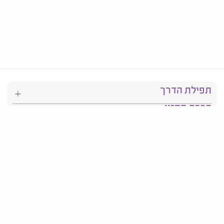
תפילת הדרך
ברכת המזון
יהדות
סידור תפילה
בריאות
חגים ומועדים