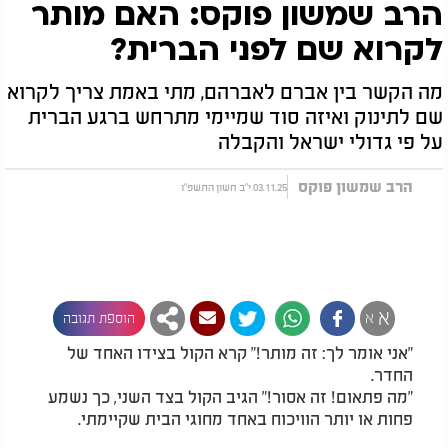
הרב שמשון פוקס: האם מותר
לקרוא שם לפני הברית?
מה הקשר בין אברם לאברהם, מתי באמת צריך לקרוא
שם לתינוק ואיזה סוד שמיימי מתרחש ברגע הברית
על פי גדולי ישראל והקבלה
הרב שמשון פוקס
03.11.25 י"ב חשון התשפ"ו
א
א
הוספת תגובה
"אני אומר לך: זה מותר!" קרא הקול בצידו האחד של
החדר.
"מה פתאום! זה אסור!" הגיב הקול בצד השני, כך נשמע
פחות או יותר הוויכוח באחד מחוגי הבית שקיימתי.