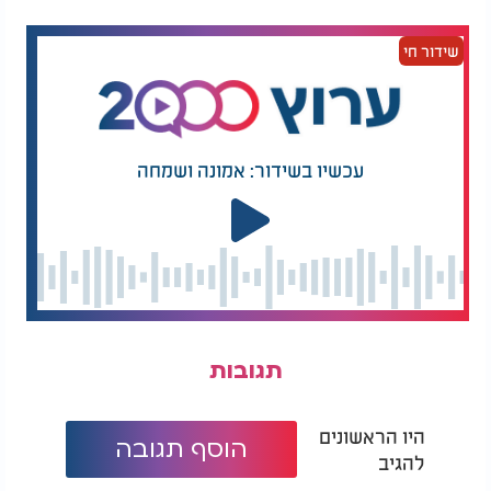
עתה מתיישב היטב מדוע נוהגים לקרוא בשם דווקא
בשעת המילה, שאז נשלמת יצירת האדם. ובוודאי לא
שידור חי
להחליט על שם העולל כל עוד הוא במעי אימו.
הזכרנו בעבר את דברי האדמו"ר מגור בספרו "שפת
אמת", שידוע ומקובל מרבותינו ז"ל שבשעת ברית
המילה הורי הילד מקבלים הארה שמיימית שהיא
עכשיו בשידור: אמונה ושמחה
בבחינת נבואה. ומהי אותה הארה?
אומר האדמו"ר מגור שהוא אליהו הנביא שמגיע ליד אבי
הבן ומגלה לו את שם התינוק.
תגובות
היו הראשונים
הוסף תגובה
להגיב