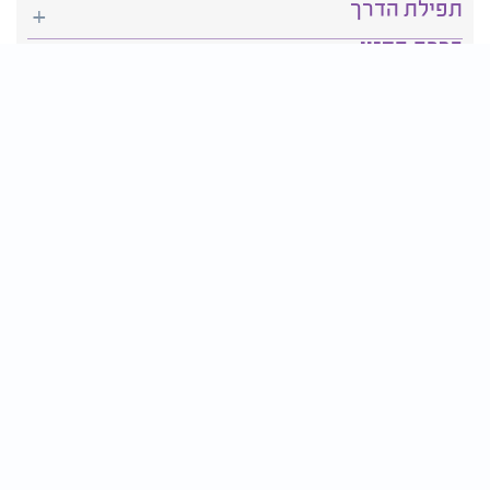
תפילת הדרך
ברכת המזון
יהדות
סידור תפילה
בריאות
חגים ומועדים
פרטים ליצירת קשר:
טלפון : 2610*
פקס: 03-9509719
דוא״ל:
contact@tv2000.co.il