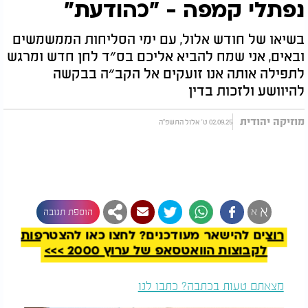
נפתלי קמפה - "כהודעת"
בשיאו של חודש אלול, עם ימי הסליחות הממשמשים
ובאים, אני שמח להביא אליכם בס״ד לחן חדש ומרגש
לתפילה אותה אנו זועקים אל הקב״ה בבקשה
להיוושע ולזכות בדין
מוזיקה יהודית
02.09.25 ט' אלול התשפ"ה
להמשך קריאה
א
א
הוספת תגובה
רוצים להישאר מעודכנים? לחצו כאן להצטרפות
לקבוצות הוואטסאפ של ערוץ 2000 >>>
מצאתם טעות בכתבה? כתבו לנו