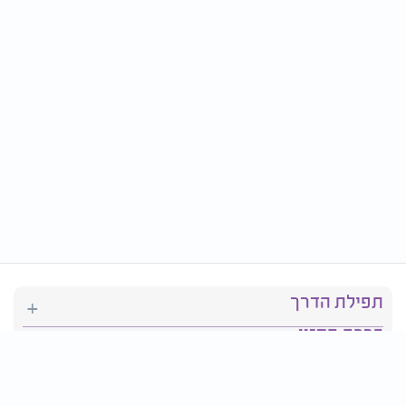
תפילת הדרך
ברכת המזון
יהדות
סידור תפילה