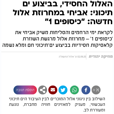
האלול החסידי, בביצוע ים
תיכוני: אביחי במחרוזת אלול
חדשה: "כיסופים 1"
לקראת ימי הרחמים והסליחות משיק אביחי את
'כיסופים 1' – מחרוזת אלול מרגשת השוזרת
קלאסיקות חסידיות בביצוע ים־תיכוני חם ומלא נשמה
מוזיקה יהודית
02.09.25 ט' אלול התשפ"ה
א
א
הוספת תגובה
השילוב בין ניגוני אלול המוכרים לבין העיבוד הים תיכוני
העכשווי, מעניק למאזינים חוויה מחברת, נוגעת
ומעוררת לב.