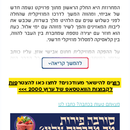
המחרוזת היא החלק הראשון מתוך פרויקט נשמה חדש
של אביחי, ומהווה המשך לדרכו המוזיקלית שהחלה
לפני כשלוש שנים עם הלהיט מלך בשדות, שכבש את
ליבות המאזינים והפך לשיר מזוהה עם ימי אלול. כעת
הוא חוזר עם יצירה נוספת שמחברת בין העבר להווה,
בין קלאסיקה למסלול מוזיקלי חדשני.
על ההפקה המוזיקלית חתום אבישי אוזן, עליו כותב
אביחי במיוחד: “אבישי אוזן רקם את כל הדבר הזה
להמשך קריאה
והצליח לדייק את הרגשות עם התווים, כשהוא שלח לי
את ההפקה הזו פעם ראשונה התחלתי לבכות"
רוצים להישאר מעודכנים? לחצו כאן להצטרפות
לקבוצות הוואטסאפ של ערוץ 2000 >>>
מצאתם טעות בכתבה? כתבו לנו