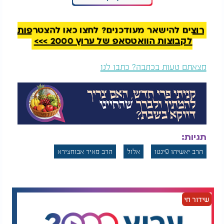
שהשטן פועל במלוא כוחו. המומחיות שלו היא להסיח
את הדעת, להוריד את האדם לדיבורים ולמחשבות
מיותרות, להפיל אותו דווקא בדברים הקשים ביותר
.
רוצים להישאר מעודכנים? לחצו כאן להצטרפות
לקבוצות הוואטסאפ של ערוץ 2000 >>>
ולכן, חודש אלול הוא הזמן להתעורר. להביט קדימה,
לעצור רגע את המרוץ, להתבונן באמת איך אני נכנס
מצאתם טעות בכתבה? כתבו לנו
לראש השנה? האם אני מתכונן כראוי, או נותן לשטן
להסיח אותי
?
זו ההזדמנות שלנו לחזור אל הבסיס: תשובה, תפילה
וצדקה. כך אפשר להיכנס ליום הדין מתוך רצינות ויראת
שמיים, ולהיכתב לשנה טובה ומבורכת.
תגיות:
הרב יאשיהו פינטו
אלול
הרב מאיר אבוחצירא
שידור חי