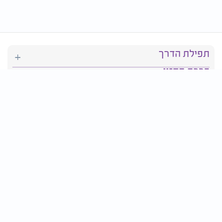
תפילת הדרך
ברכת המזון
יהדות
סידור תפילה
בריאות
חגים ומועדים