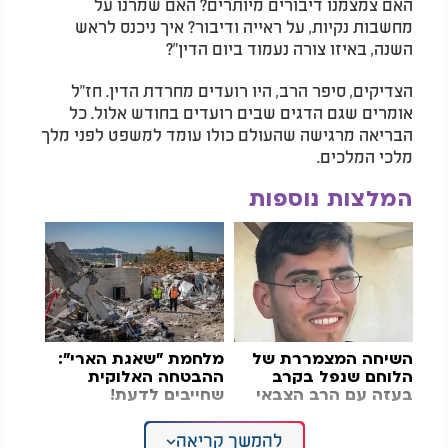
האם צמצמנו דיבורים מיותרים? האם שמרנו על
מחשבות נקיות, על ראייה ודיבור? איך ניכנס לראש
השנה, באיזו צורה נעמוד ביום הדין
?"
הצדיקים, סיפר הרב, היו רועדים מחרדת הדין. חז"ל
אומרים שגם הדגים שבים רועדים בחודש אלול. כל
הבריאה מרגישה שהעולם כולו עומד למשפט לפני מלך
מלכי המלכים
.
המלצות נוספות
השיחה המצמררת של
מלחמת "שאגת הארי":
הלוחם שנפל בקרב
ההבטחה האלוקית
בעזה עם הרב הצבאי
שחייבים לדעת!
להמשך קריאה
דווקא ברגעים האלו, הזהיר הרב פינטו, צריך לדעת