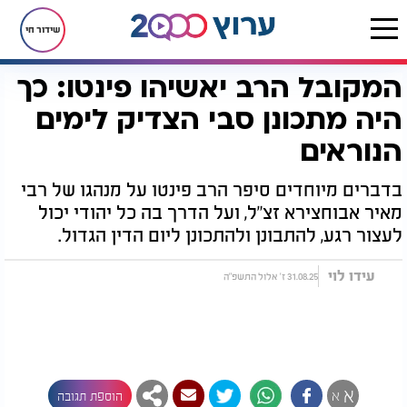
שידור חי
המקובל הרב יאשיהו פינטו: כך
דף הבית
יהדות
המקובל הרב יאשיהו פינטו: כך היה מתכונן סבי הצדיק לימים הנוראים
היה מתכונן סבי הצדיק לימים
הנוראים
בדברים מיוחדים סיפר הרב פינטו על מנהגו של רבי
מאיר אבוחצירא זצ"ל, ועל הדרך בה כל יהודי יכול
לעצור רגע, להתבונן ולהתכונן ליום הדין הגדול.
עידו לוי
31.08.25 ז' אלול התשפ"ה
א
א
הוספת תגובה