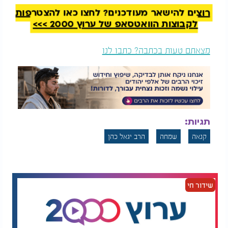
וכאן נכנסת הנקודה היהודית: חז"ל כבר אמרו "איזהו
רוצים להישאר מעודכנים? לחצו כאן להצטרפות
עשיר השמח בחלקו". מי שמודה לה' על מה שיש לו,
לקבוצות הוואטסאפ של ערוץ 2000 >>>
רואה בכל יום את החסדים הקטנים, הוא זה שבאמת
עשיר. מי שחי כך, לא רק שמצליח לשמוח בשמחתו של
מצאתם טעות בכתבה? כתבו לנו
הזולת אלא גם זוכה שחייו מתמלאים באור ובשמחה
אמיתית.
תגיות:
קנאה
שמחה
הרב יגאל כהן
שידור חי