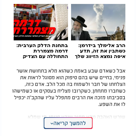
הרב אלימלך בידרמן:
בתחנת הדלק הערבית:
כשתבין את זה, תדע
דרמה מצמררת
איפה נמצא הזיווג שלך
התחוללה עם הצדיק
אבל כשאדם שבע באמת כשהוא מלא בתחושת אושר
פנימי, בחיים שיש בהם סיפוק הוא מסוגל לראות את
הצלחתו של חבר ולשמוח בה מכל הלב. אדם כזה,
כשחברו מתחתן, כשקרובו מצליח בעסקים או כשמישהו
בסביבתו מזכה את הרבים מתפלל עליו שהקב"ה יכפיל
לו את השפע
.
שורש האהבה נובע מתוך שובע פנימי. מי שמלא
להמשך קריאה
מבפנים אוהב אחרים. מי שרעב וממורמר נגרר ללשון
הרע, לרכילות, לשיח ריק שמרוקן את החיים
.