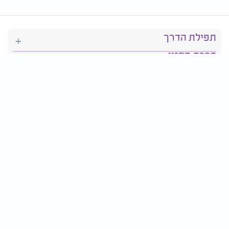
תפילת הדרך
ברכת המזון
יהדות
סידור תפילה
בריאות
חגים ומועדים
פרטים ליצירת קשר: