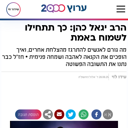
שידור חי
הרב יגאל כהן: כך תתחילו
דף הבית
יהדות
הרב יגאל כהן: כך תתחילו לשמוח באמת
לשמוח באמת
מה גורם לאנשים להתרגז מהצלחת אחרים, ואיך
הופכים את הקנאה לאהבה ושמחה פנימית • חז"ל כבר
נתנו את התשובה הפשוטה
עידו לוי
28.08.25 ד' אלול התשפ"ה
א
א
הוספת תגובה