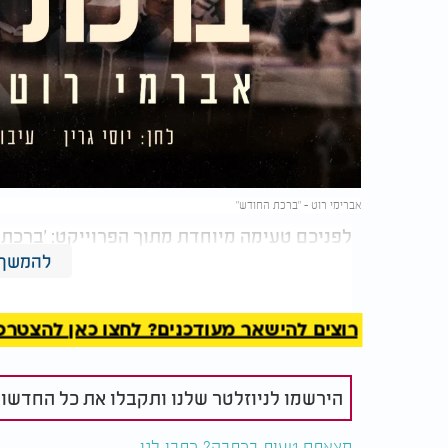
אברימי רוט - "ברכת החודש"
לפניכם טעימה מיוחדת מתוך הפרוייקט: 'ברכת 
לרגעים המרגשים בהם אנו עומדים ומקבלים את פ
להמשך 
של שרוליק הרשטיק ובהשתתפות חברי המקהל
רוצים להישאר מעודכנים? לחצו כאן להצטרפות ל
הירשמו לניוזלטר שלנו ותקבלו את כל החדשו
מצאתם טעות בכתבה? כתבו לנו