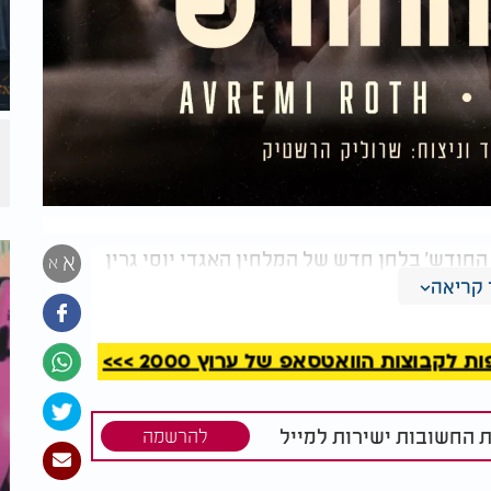
החודש' בלחן חדש של המלחין האגדי יוסי גרין
א
א
ני החודש הבא עלינו לטובה, בעיבודו וניצוחו
קריאה
ה.
קבוצות הוואטסאפ של ערוץ 2000 >>>
ת החשובות ישירות למייל
להרשמה