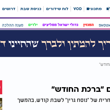
ה
מתכונים
VOD
לוח שידורים
כניסת שבת
דרושים
אטסאפ
המגזין
גדולי ישראל ממליצים
ילדים
מענה ההלכה
חודש"
עם "ברכת החודש"
רית של "נוסח גרין" לשבת קודש, בהמשך