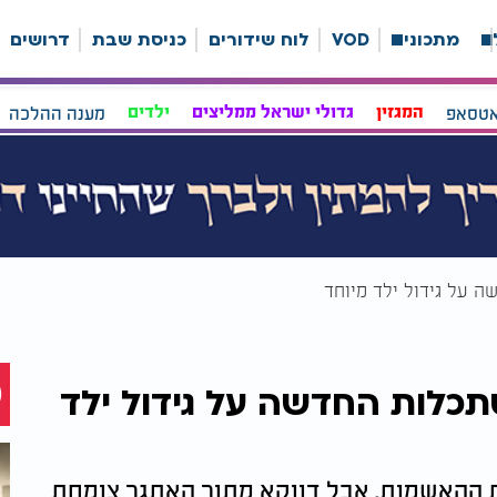
ה
מתכונים
VOD
לוח שידורים
כניסת שבת
דרושים
אטסאפ
המגזין
גדולי ישראל ממליצים
ילדים
מענה ההלכה
 על גידול ילד מיוחד
כלות החדשה על גידול ילד
ת ההאשמות. אבל דווקא מתוך האתגר צומחת