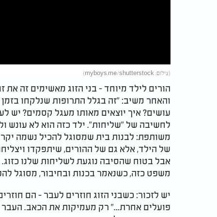
Video
(צילום: myboys.me/shutterstock)
הורים לילד מיוחד - בני הזוג מאשימים זה את זו
והאחר משיב: "זה בגלל התרופות שנלקחו בזמן 
עושים? איך יוצאים מאותו מעגל קסמים? יש לע
לחשיבה של "שליחות". ילד כזה הוא לא עונש ו
משותפת: לבנות בית שמסוגל להכיל נשמה יקרה 
של הילד, אלא גם של ההורים, שיתפקדו ויצליחו. 
אבל בטוח שהסיבה נוגעת לשליחות שלנו כזוג. לא
משפט כזה, כשנאמר בכנות ובחיבור, מסוגל להפ
יש לזכור: כשבני הזוג חוזרים לעבר - הם חוזרים
פועלים אחרת..." רק מעמיקות את הכאב. העבר ל