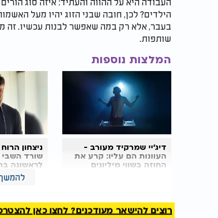
העבודה היא על ההווה והעתיד: איזה סוג הורים 
הילדים? לכן, חובה שבני הזוג יהיו מעל האשמות,
בעבר, אלא רק במה שאפשר לבנות עכשיו. זה מחז
שותפות.
המלצות נוספות
דיג'יי שמרקיד מעורב -
ניצחון הרוח 
העוונות הם עליו: קרע את
שורד השבי 
החוזה בשווי מיליונים
לראשונה בחי
להמשך 
אם הבעל אמר לאשתו בעבר: "זה בטח בגלל המשפ
הרי לא באמת יודע למה זה קרה. לפעמים אני מ
רוצים להישאר מעודכנים? לחצו כאן להצטרפות ל