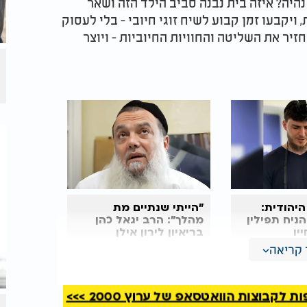
נהיה? איזה בית נבנה סביב הילד הזה ושאר
 ויקבעו זמן קבוע לשיח זוגי חיובי - בלי לעסוק
יר את השליטה והחוויות החיוביות - ויוצר
היהודית:
"הייתי שנתיים מת
הניח
תפילין
מהלך": הרב יגאל כהן
יו
בריאיון לירון אילן
קריאה
חה שלך", כדאי שיאמר היום: "אני מצטער. אני
רגיש חסר אונים, ובמקום להתמודד עם הכאב -
קבוצות הוואטסאפ של ערוץ 2000 >>>