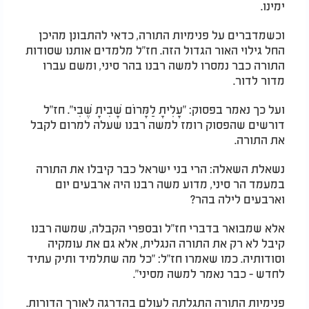
ימינו.
וכשמדברים על פנימיות התורה, כדאי להתבונן מהיכן
החל גילוי האור הגדול הזה. חז"ל מלמדים אותנו שסודות
התורה כבר נמסרו למשה רבנו בהר סיני, ומשם עברו
מדור לדור.
ועל כך נאמר בפסוק: "עָלִיתָ לַמָּרוֹם שָׁבִיתָ שֶּׁבִי". חז"ל
דורשים שהפסוק רומז למשה רבנו שעלה למרום לקבל
את התורה.
נשאלת השאלה: הרי בני ישראל כבר קיבלו את התורה
במעמד הר סיני, מדוע משה רבנו היה ארבעים יום
וארבעים לילה בהר?
אלא שמבואר בדברי חז"ל ובספרי הקבלה, שמשה רבנו
קיבל לא רק את התורה הנגלית, אלא גם את עומקיה
וסודותיה. כמו שאמרו חז"ל: "כל מה שתלמיד ותיק עתיד
לחדש - כבר נאמר למשה מסיני".
פנימיות התורה התגלתה לעולם בהדרגה לאורך הדורות.