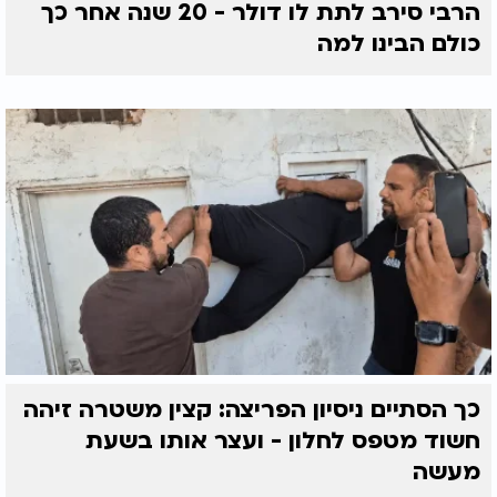
הרבי סירב לתת לו דולר - 20 שנה אחר כך
בכל דור ודור - ובעיקר בדורנו - נותר קולו לוחש: אם
תתבונן פנימה, תראה שאין דבר פשוט. כי בתוך כל דבר
כולם הבינו למה
- אור אינסוף מחכה שתגלה אותו.
כך הסתיים ניסיון הפריצה: קצין משטרה זיהה
חשוד מטפס לחלון - ועצר אותו בשעת
מעשה