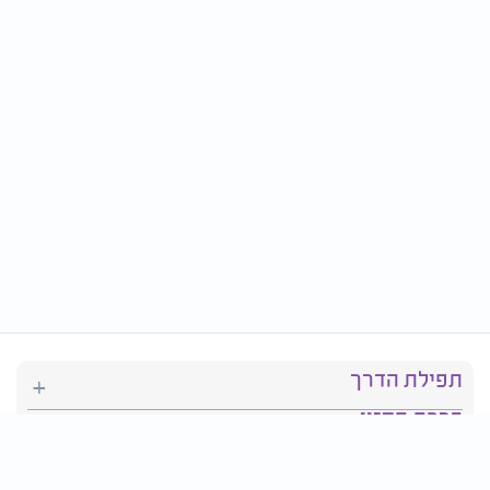
תפילת הדרך
ברכת המזון
יהדות