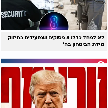
ואפילו להבת נר. תלמידו מעיד: "עברנו ליד קיר בטבריה,
הוא הצביע על אבן ואמר: יש כאן נשמה שמבקשת
תיקון."
8. לראות את מה שמעבר
היה יודע מה קורה בכל מקום. פעם ישב תחת עץ בצפת
ואמר לתלמידיו: "עכשיו נהרג פלוני, במקום פלוני."
לא לפחד כלל: 8 פסוקים שמועילים בחיזוק
בערב הגיעה השמועה. ידע מתי ולמה נפטרו נשמות.
מידת הביטחון בה'
גילה לתלמידיו קברי צדיקים עלומים. השתטח - וקיבל
מהם סודות תורה.
9. הרגעים האחרונים
בגיל 38 חלה. בירך כל תלמיד לפי שורש נשמתו. ביקש
מהם: "רק שלום ביניכם, רק אהבה." כשהחזיר נשמתו, כל
צדיקי גן עדן ומלאכי השרת באו ללוותו. וכשהכינו את
גופו לקבורה - האר"י קם, טבל במקווה ארבע פעמים,
כאדם חי. ואז שב למנוחתו.
10. סגולה לשלום בית