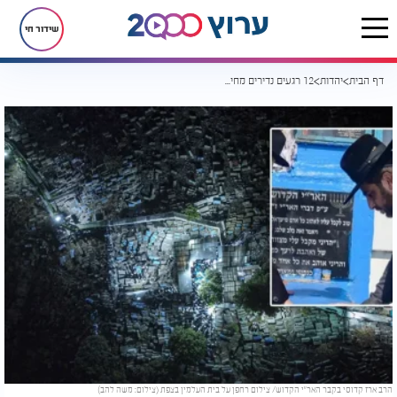
שידור חי
דף הבית
יהדות
12 רגעים נדירים מחייו של האר"י הקדוש שכל יהודי צריך להכיר
הרב ארז קדוסי בקבר האר״י הקדוש/ צילום רחפן על בית העלמין בצפת (צילום: משה להב)