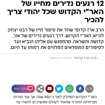
12 רגעים נדירים מחייו של
האר"י הקדוש שכל יהודי צריך
להכיר
הרב ארז קדוסי שוזר את סיפור חייו של רבנו יצחק
לוריא, האר"י הקדוש, דרך רגעים נדירים של אור,
קדושה והשראה. מהמפגש עם אליהו הנביא ועד
לסיפורים המופלאים המלווים את דמותו עד היום.
הרב ארז קדוסי
19.07.26 ה' אב התשפ"ו
א
א
תגובה אחת
האר"י הקדוש הסתלק לפני כ־450 שנה, אך אור תורתו
ופנימיות התורה שהאיר לעולם ממשיכים להאיר עד