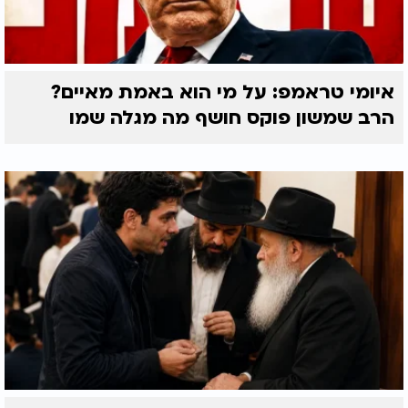
האר"י גילה: לומר "שבת שלום" בקול - הוא רמז מהפסוק
״ביום קודשי וקראת לשבת״ עונג. ראשי תיבות "בקול".
כך מביאים שלום אל תוך הבית.
איומי טראמפ: על מי הוא באמת מאיים?
11. נר להילולה כפולה
הרב שמשון פוקס חושף מה מגלה שמו
רבי סלמאן מוצפי זצ"ל הדליק בכל ה' באב - יום
הסתלקותו - שני נרות: אחד להאר"י הקדוש, אחד לרבי
אליעזר הגדול. כי האר"י היה גלגולו.
12. על הציון בצפת - בקשה אחת בלבד
חקוק שם נוסח שמסוגל לפתוח שערים לפני תפילה:
"הריני מקבל עלי מצוות עשה של ואהבת לרעך כמוך -
והריני אוהב כל אחד מישראל כנפשי ומאודי."
האר"י הקדוש לא רק לימד תורה. הוא גילה עולם אחר.
עולם שבו גם האבן מדברת, גם הרוח נושאת מסר וגם
כאב הוא רק שער לגילוי.