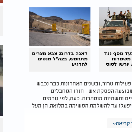
ד נוסף נגד
דאגה בדרום: צבא מצרים
 משמרות
מתחמש, בצה"ל מנסים
יורשו לטוס
להרגיע
 פעילות טרור, ובשנים האחרונות כבר נכבש
 שבוצעה הפסקת אש - חזרו המחבלים
ם ותשתיות מוסתרות. כעת, לפי גורמים
 יפעלו עד להשלמת המשימה במלואה, הן מעל
קריאה
בין הציוד ההנדסי שכבר נמצא בזירה, ניתן למנות את הדחפורים החדשים מדגם D9 - אשר הגיעו