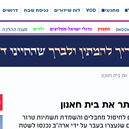
ה
מתכונים
VOD
לוח שידורים
כניסת שבת
דרושים
אטסאפ
המגזין
גדולי ישראל ממליצים
ילדים
מענה ההלכה
את בית חאנון
ר את בית חאנון
, בפיקוד אוגדה 162, פועלים לחיסול מחבלים והשמדת תשתיות טרור
 שנעצרו בעבר על ידי ארה"ב נכנסו לשטח