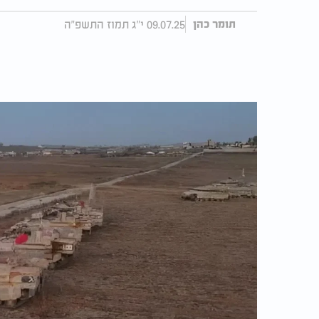
09.07.25 י"ג תמוז התשפ"ה
תומר כהן