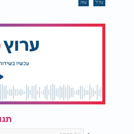
צה"ל
עזה
עכשיו בשידור
תגו