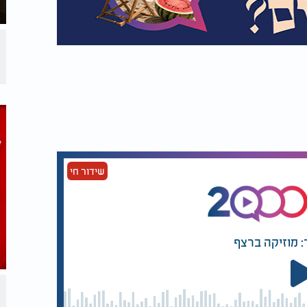
שידור חי
: מוזיקה ברצף