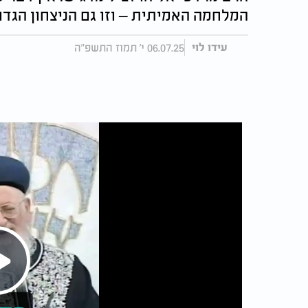
המלחמה האמיתית – וזו גם הניצחון הגדו
06.07.25 י' תמוז התשפ"ה
עידו לוי
Play