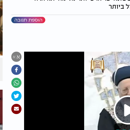
ל ביותר
הוספת תגובה
א
א