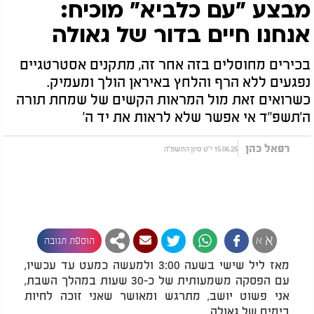
מבצע "עם כלביא" מוכיח:
אנחנו חיים בדור של גאולה
בכירים מחוסלים בזה אחר זה, מתקנים אסטרטגיים
נפגעים ללא הרף והלחץ באיראן הולך ומעמיק.
כשרואים זאת מול המראות הקשים של שמחת תורה
ה'תשפ"ד אי אפשר שלא לראות את יד ה'
רפאל כהן
15.06.25 י"ט סיון התשפ"ה
א
א
הוספת תגובה
מאז ליל שישי בשעה 3:00 ולמעשה כמעט עד עכשיו,
עם הפסקה משמעותית של כ-30 שעות במהלך השבת,
אני פשוט יושב, מתרגש ומאושר שאני זוכה לחיות
בימים של גאולה.