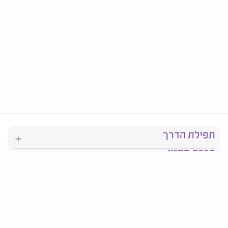
תפילת הדרך
ברכת המזון
יהדות
סידור תפילה
בריאות
חגים ומועדים