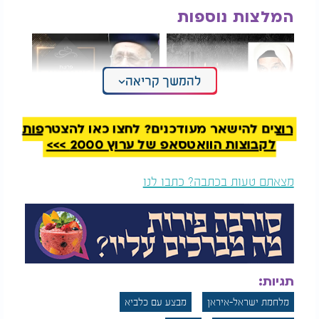
המלצות נוספות
להמשך קריאה
רוצים להישאר מעודכנים? לחצו כאן להצטרפות
הרב יהודה סעדיה:
בעקבות המצב: הרב
כשהתארחתי בשבת
יצחק יוסף בקריאה
לקבוצות הוואטסאפ של ערוץ 2000 >>>
בבית חתנו של ה"בבא
למוסדות החינוך
סאלי"
מצאתם טעות בכתבה? כתבו לנו
איך אפשר להסתכל על מדינת ישראל בטווח של 20
חודשים, ולהאמין שמדובר באותה מערכת - ולא שיש
כאן יד אלוקית משמעותית, כמעט גלויה? איך אפשר
לבחון מצב של צבא שמובס בשעות הראשונות מול צבא
קטן ממנו בכל פרמטר - מדיד ולא מדיד, שכמה חודשים
אחר כך כמעט משמיד את שני אויביו הגדולים ביותר
תגיות:
בזה אחר זה בניצחון שהוא בלתי ניתן לשיעור הגיוני, כמו
שכתבתי למעלה? איך אפשר לראות את הסיטואציה הזו
מלחמת ישראל-איראן
מבצע עם כלביא
ולא להגיד: "זה השם! קיווינו לו ויושיענו!"?