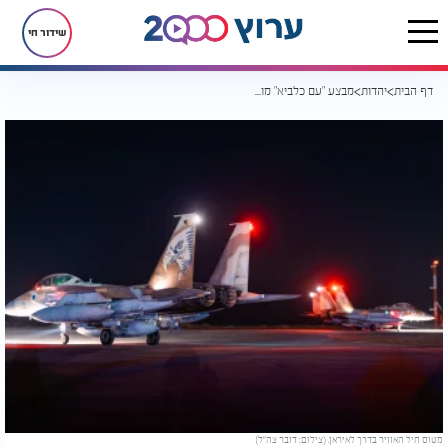
שידור חי
דף הבית
יהדות
מבצע "עם כלביא" מוכיח: אנחנו חיים בדור של גאולה
מטוס חיל האוויר בדרך לאיראן. (צילום: דובר צה"ל)