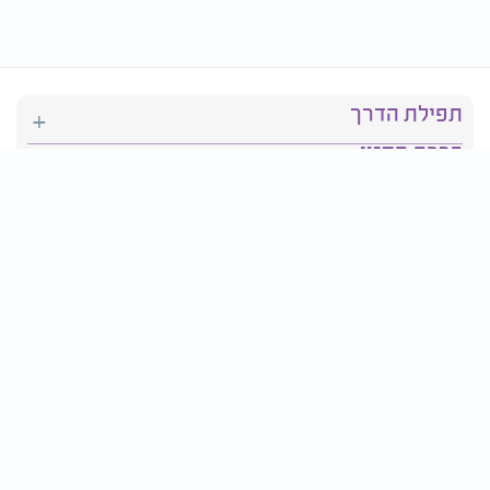
תפילת הדרך
ברכת המזון
יהדות
סידור תפילה
בריאות
חגים ומועדים