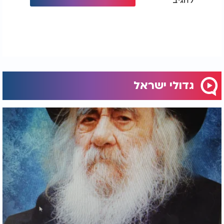
כיום, אולי יותר מתמיד, הדמות של רס"ג רלוונטית. גם
אנחנו חיים בתקופה של בלבול, של רעשים מבחוץ
ומבפנים, של קולות שמבקשים לטשטש את האמת.
רס"ג מלמד אותנו שיעור עמוק:
כשהעולם נע באי ודאות - אתה לא צריך לדעת את כל
התשובות. אתה צריך להיות אדם של אמת, שלא מפחד
גדולי ישראל
להיאבק.