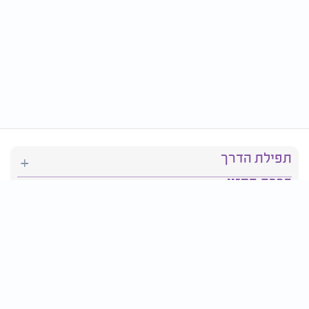
תפילת הדרך
ברכת המזון
יהדות
סידור תפילה
בריאות
חגים ומועדים