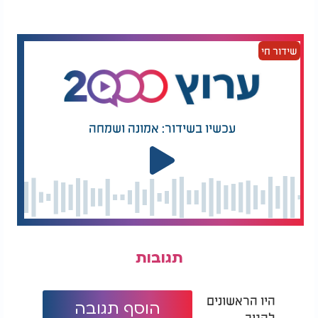
אמונות ודעות - הספר שאף אחד לא
חשב שצריך
שידור חי
עד רס"ג, אף אחד לא העלה על דעתו שצריך
בכלל
להוכיח
את האמונה. זה פשוט היה שם. אבל רס"ג
ראה את הנוער היהודי של זמנו - וידע: אם לא ננסח את
העקרונות, אם לא נבסס אותם על היגיון, נשאיר חלל -
ומישהו אחר ימלא אותו. אז הוא כתב את
"אמונות
עכשיו בשידור: אמונה ושמחה
- הספר הפילוסופי היהודי הראשון בהיסטוריה.
ודעות"
שיטה מסודרת, הוכחות, מענה לטענות של נוצרים,
מוסלמים ואפיקורסים. לראשונה - יהדות שמדברת גם
אל הלב וגם אל השכל.
לא לבד - אבל לפני כולם
רס"ג לא היה לבד. אחריו באו גדולים כמו
רבי יהודה
עם "הכוזרי",
עם "מורה נבוכים". אבל הוא
הלוי
הרמב"ם
תגובות
היה
שפרץ את הדרך. הראשון שראה שאמונה
הראשון
בלי כלים - תתפורר.
היו הראשונים
הוסף תגובה
היום - כשזה נשמע מוכר מתמיד
להגיב