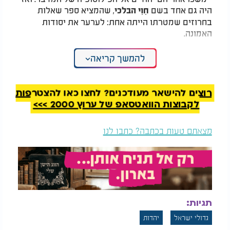
היה גם אחד בשם
, שהמציא ספר שאלות
חִוִי הבלכי
בחרוזים שמטרתו הייתה אחת: לערער את יסודות
האמונה.
ורס"ג?
להמשך קריאה
המלצות נוספות
רוצים להישאר מעודכנים? לחצו כאן להצטרפות
לקבוצות הוואטסאפ של ערוץ 2000 >>>
מצאתם טעות בכתבה? כתבו לנו
לפני 89 שנים נחשף
בזכות האר"י. הרב עידו
סודו הגדול של החפץ
סממה מברך את צופי
חיים
הערוץ
הוא לא שתק. לא חיכה שיזמינו אותו. כבר בגיל 23, הוא
תגיות:
התחיל לכתוב נגדם - בתקיפות, בבהירות, באמונה. הוא
גדולי ישראל
יהדות
לא רק כתב. הוא נלחם על הנפש של הדור שלו.