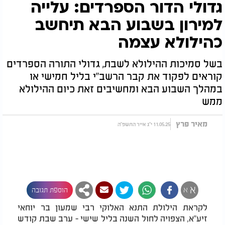
גדולי הדור הספרדים: עלייה
למירון בשבוע הבא תיחשב
כהילולא עצמה
בשל סמיכות ההילולא לשבת, גדולי התורה הספרדים
קוראים לפקוד את קבר הרשב"י בליל חמישי או
במהלך השבוע הבא ומחשיבים זאת כיום ההילולא
ממש
מאיר פרץ
11.05.25 י"ג אייר התשפ"ה
א
א
הוספת תגובה
לקראת הילולת התנא האלוקי רבי שמעון בר יוחאי
זיע"א, הצפויה לחול השנה בליל שישי - ערב שבת קודש