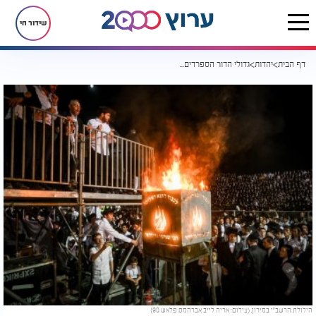
שידור חי
דף הבית
יהדות
גדולי הדור הספרדים: עלייה למירון בשבוע הבא תיחשב כהילולא עצמה
הילולת הרשב"י במירון. (צילום: אריה לייב אברהמס, פלאש 90)