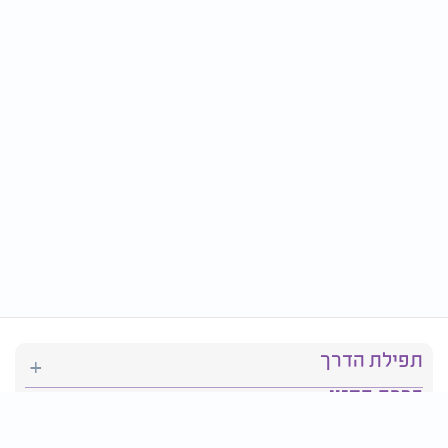
תפילת הדרך
ברכת המזון
יהדות