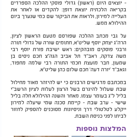
- יוצאים היום (ראשון) גדולי פוסקי ההלכה הספרדים
בקריאה הלכתית יוצאת דופן: להקדים או לאחר את
העלייה למירון, ולראות את הביקור שם כמי שנערך ביום
ההילולא ממש.
על גבי מכתב ההלכה שפורסם מטעם הראשון לציון,
הרה"ג יצחק יוסף שליט"א, חתומים שורה של גדולי תורה
ורבני פוסקים מובהקים: ראש ישיבת פורת יוסף רבי
משה צדקה, ראב"ד תל אביב הגה"צ חכם ניסים בן
שמעון, חבר מועצת חכמי התורה רבי שלמה מחפוד,
וגאב"ד 'יורה דעה' חכם שלום כהן שליט"א.
במכתבם מדגישים הרבנים כי יש להיזהר מאוד מחילול
שבת שעלול להיגרם בשל הרצון לעלות לציון הרשב"י
בליל ל"ג בעומר עצמו. מאחר והשנה ההילולא חלה בליל
שישי - ערב שבת - קיימת סכנה שמי שיעלה למירון
ייקלע לטלטולי דרך וניסיונות מסוכנים להספיק לחזור
לביתו לפני כניסת השבת.
המלצות נוספות