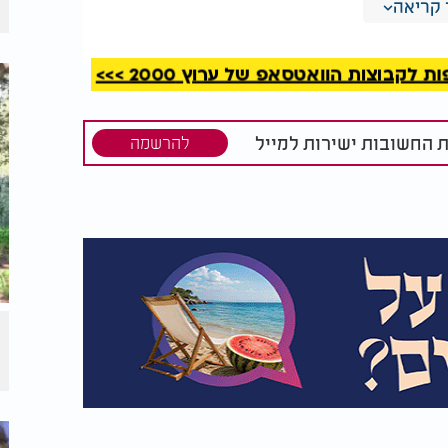
קריאה
ותכם מתאימים לניקוי כלי פסח ואינם מכילים
קבוצות הוואטסאפ של ערוץ 2000 >>>
וי מקררים, תנורים ומשטחים במטבח - ולקבל
ת החשובות ישירות למייל
להרשמה
סיימים?
חילו בניקוי מכשירים גדולים (מקרר, תנור,
וסיימו בכלי המטבח והמכשירים הקטנים.
 את ההזדמנות למיין ולסנן את מה שאין בו
תר, ושמרו רק את מה שדרוש באמת.
 חלונות ומשקופים - כל אלו לעיתים נשכחים, אך
ן מוקדם יפנה לכם זמן לקראת החג עצמו -
תיות.