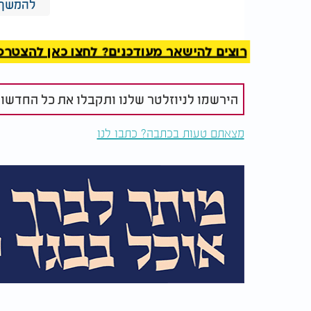
להמשך 
- מבריק ומשמר רהיטי עץ.
שמן זית או קוקוס
ודאו שהמוצרים שברש
חומרי ניקוי כשרים לפסח:
רוצים להישאר מעודכנים? לחצו כאן להצטרפות ל
חשש חמץ. מומלץ לרכוש מוצרים ייעודיים לניק
עליהם הכשר מתאים.
הירשמו לניוזלטר שלנו ותקבלו את כל החדשו
סדר עדיפויות: איפה מתחילים, ואיפה מ
זהו מוקד החמץ בבית. הת
המטבח - ראשון בתור:
מצאתם טעות בכתבה? כתבו לנו
מיקרוגל), המשיכו לארונות (מבפנים ומבחוץ), 
בזמן שאתם מנקים - נצלו
הזדמנות לסדר וארגון:
צורך. סדרו מחדש את המרחבים, זרקו מה שמיו
וילונות, גופי תאורה,
שימו לב לפרטים הקטנים:
משפיעים מאוד על התחושה הכללית בבית. ניקיו
ויאפשר להתמקד גם בהכנות הרוחניות והמשפח
בטיחות קודמת לכול