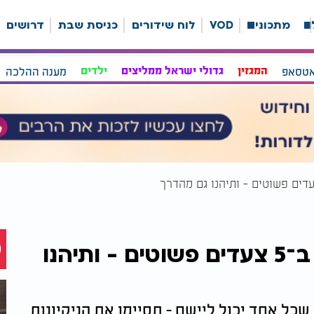
ה
מתכונים
VOD
לוח שידורים
כניסת שבת
דרושים
אטסאפ
המגזין
גדולי ישראל ממליצים
ילדים
מענה ההלכה
ככה תנקו את הבית לפסח ב־5 צעדים פשוטים - ותיהנו
שכל אחד יכול ליישם - תסיימו את הניקיונות