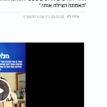
"האמונה הצילה אותי."
25.02.25 כ"ז שבט התשפ"ה
עידו לוי
Play