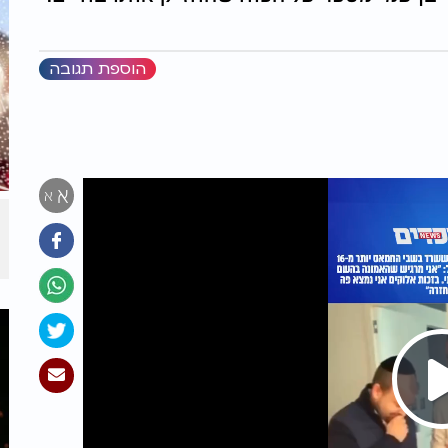
הוספת תגובה
א
א