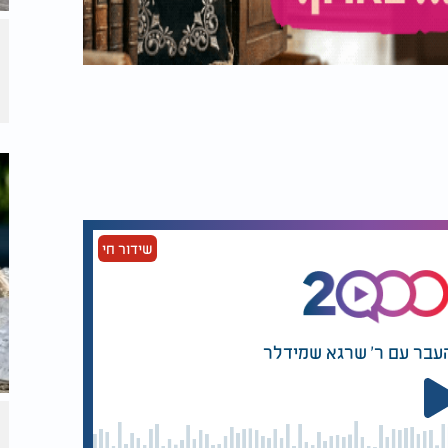
שידור חי
העבר עם ר' שרגא שמידלר