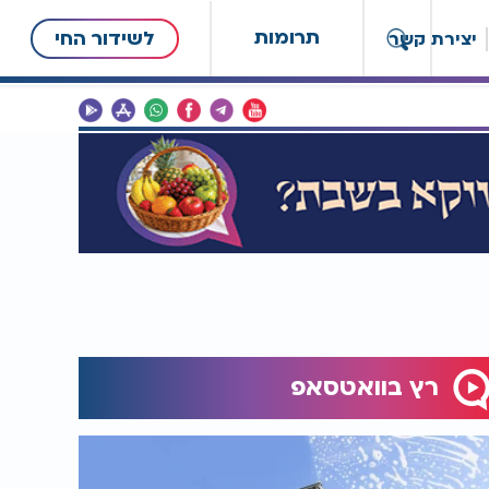
תרומות
לשידור החי
יצירת קשר
רץ בוואטסאפ