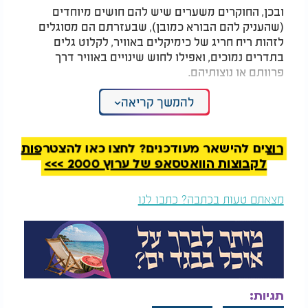
ובכן, החוקרים משערים שיש להם חושים מיוחדים
(שהעניק להם הבורא כמובן), שבעזרתם הם מסוגלים
לזהות ריח חריג של כימיקלים באוויר, לקלוט גלים
בתדרים נמוכים, ואפילו לחוש שינויים באוויר דרך
פרוותם או נוצותיהם.
נפלא לראות כיצד הקב"ה טבע בבריאתו מערכת התראה
להמשך קריאה
מופלאה, המגינה על ברואיו. ובה בעת, כאשר הוא
מתגלה בכבודו ובעצמו, אותה מערכת שותקת - להראות
שהכול מאיתו יתברך.
רוצים להישאר מעודכנים? לחצו כאן להצטרפות
לקבוצות הוואטסאפ של ערוץ 2000 >>>
מצאתם טעות בכתבה? כתבו לנו
תגיות: