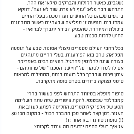
נשגבים, כאשר הקולות והברקים מילאו את ההר,
התרחש דבר פלא: "עוף לא פרח, שור לא געה". דווקא
ברגעים שבהם כל החושים זעקו סכנה, בעלי החיים
עמדו דום. תופעה זו מפליאה שבעתיים כאשר מתבוננים
ביכולת המיוחדת שהעניק הבורא יתברך לברואיו -
החוש לחזות סכנות טבע.
בכל רחבי העולם מספרים ניצולי אסונות טבע על תופעה
מפליאה: טרם בוא הפורענות, בעלי החיים מתנהגים
בצורה שונה לחלוטין מהרגיל. חוואים רבים באמריקה
אפילו למדו לסמוך על "חיישני הסכנה" של פרותיהם -
אותן פרות שבדרך כלל רועות בנחת, מתחילות להראות
סימני מצוקה ברורים בטרם סופה מתקרבת.
סיפור מופלא במיוחד התרחש לפני כעשור בהרי
קמברלנד שבטנסי. להקת ציפורים, שזה עתה השלימה
מסע של אלפי קילומטרים, החליטה לפתע לעזוב את
האזור. זמן קצר לאחר מכן התברר הכול - במקום הכו 80
(!) סופות טורנדו בזו אחר זו!
אז איך בעלי החיים יודעים מה עומד לקרות?