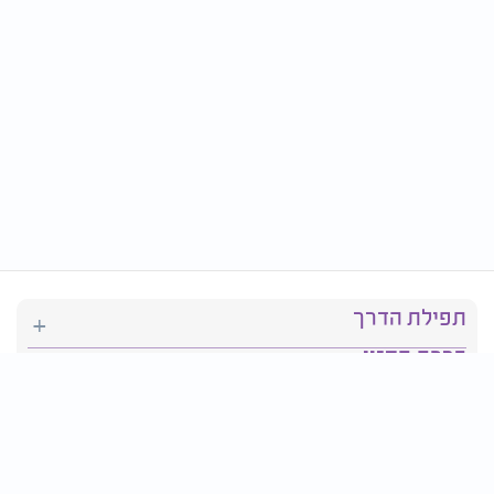
תפילת הדרך
ברכת המזון
יהדות
סידור תפילה
בריאות