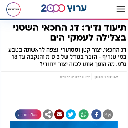
שידור חי
תיעוד נדיר: דג החכאי השטני
דף הבית
יהדות
נפלאות הבריאה
תיעוד נדיר: דג החכאי השטני בצלילה לעמקי הים
בצלילה לעמקי הים
דג החכאי, יצור קטן ומסתורי, נצפה לראשונה בטבע
במי טנריף - הזכר בגודל של 3 ס"מ והנקבה עד 18
ס"מ. מה הופך אותו לכזה יצור ייחודי?
אביחי רוזנמן
10.02.25 י"ב שבט התשפ"ה
א
א
הוספת תגובה