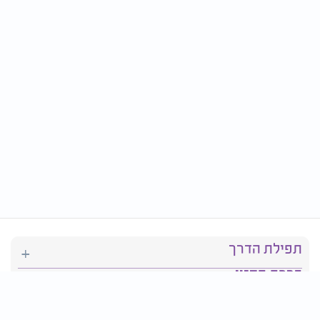
תפילת הדרך
ברכת המזון
יהדות