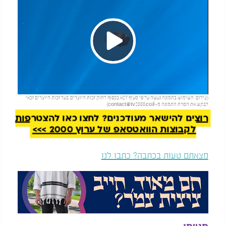
Play
להמשך קריאה
(צילום: השימוש בתמונה נעשה על פי סעיף 27א בכפוף לחוק זכות היוצרים. בעל זכות היוצרים זכאי
Video
לבקש את הסרת התמונה מ-
contact@tv2000.co.il
)
רוצים להישאר מעודכנים? לחצו כאן להצטרפות
לקבוצות הוואטסאפ של ערוץ 2000 >>>
מצאתם טעות בכתבה? כתבו לנו