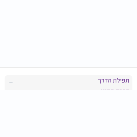
תפילת הדרך
ברכת המזון
יהדות
סידור תפילה
בריאות
חגים ומועדים