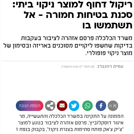
ריקול דחוף למוצר ניקוי ביתי:
סכנת בטיחות חמורה - אל
תשתמשו בו
משרד הכלכלה פרסם אזהרה לציבור בעקבות
בדיקות שחשפו ליקויים מסוכנים באריזה ובסימון של
מוצר ניקוי פופולרי.
עמית רוזנברג
19.01.25 י"ט טבת התשפ"ה
א
א
הוספת תגובה
הממונה על התקינה במשרד הכלכלה והתעשייה, מר
איגור דוסקלוביץ', פרסם אזהרה לציבור בנוגע למוצר
"צ'יק צ'אק פותח סתימות בצנרת ניקוז", בקבוק בנפח 1