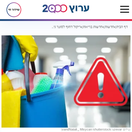
שידור חי
דף הבית
חדשות
חדשות בריאות
ריקול דחוף למוצר ניקוי ביתי: סכנת בטיחות חמורה - אל תשתמשו בו
(צילום: vandNatali _ Misycan/shutterstock/4zevar)