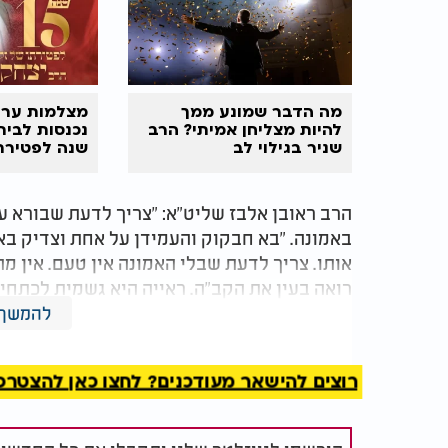
מה הדבר שמונע ממך
להיות מצליחן אמיתי? הרב
שניר בגילוי לב
שנה לפטירת
יצחק כדורי 
הרב ראובן אלבז שליט"א: "צריך לדעת שבורא ע
באמונה. "בא חבקוק והעמידן על אחת וצדיק באמ
אותו. צריך לדעת שבלי האמונה אין טעם. אין מ
רואה בעין את הקב"ה. ראייה היא גשמית לכתחיל
הקב"ה הוא רם ונישא, גדול ונורא. אין לנו שום
להמשך 
האדם, תיפקח הדעת שלו, והוא יידע את בורא עול
רוצים להישאר מעודכנים? לחצו כאן להצטרפות ל