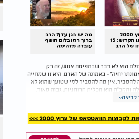
מצלמות ערוץ 2000
מה יש בגן עדן? הרב
נכנסות לביתו הקדוש: 15
ברוך רוזנבלום חושף
ו של הרב
עובדה מדהימה
זצוק"ל
ולם הוא לא דבר שבתפיסת אנוש, זה רק
ונתו יחיה" - באמונה של האדם, היא זו שמחייה
ה להסביר. אין מה להסביר למי שטוען שהוא לא
ה והקב"ה הוא תכלית הרוחניות, גבוה מאוד.
 מושג. המושג שיש לנו, הוא שלאחר פטירתו של
קריאה
ם. הוא יידע מי זה הבורא והיוצר."
קבוצות הוואטסאפ של ערוץ 2000 >>>