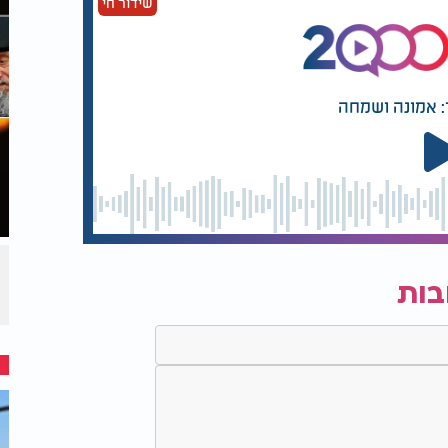
שידור חי
: אמונה ושמחה
בות