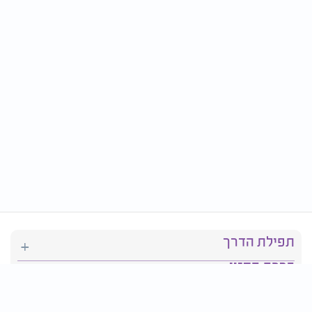
תפילת הדרך
ברכת המזון
יהדות