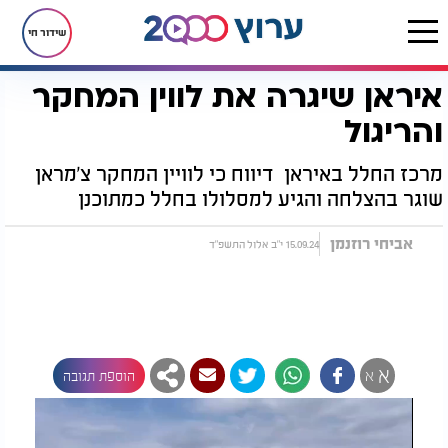
שידור חי
איראן שיגרה את לווין המחקר
דף הבית
חדשות
חדשות בעולם
איראן שיגרה את לווין המחקר והריגול
והריגול
מרכז החלל באיראן דיווח כי לוויין המחקר צ'מראן
שוגר בהצלחה והגיע למסלולו בחלל כמתוכנן
אביחי רוזנמן
15.09.24 י"ב אלול התשפ"ד
א
א
הוספת תגובה