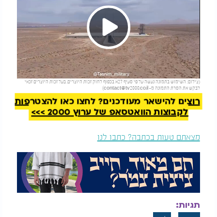
Play
להמשך קריאה
(צילום: השימוש בתמונה נעשה על פי סעיף 27א בכפוף לחוק זכות היוצרים. בעל זכות היוצרים זכאי
Video
לבקש את הסרת התמונה מ-
contact@tv2000.co.il
)
רוצים להישאר מעודכנים? לחצו כאן להצטרפות
לקבוצות הוואטסאפ של ערוץ 2000 >>>
מצאתם טעות בכתבה? כתבו לנו
תגיות: