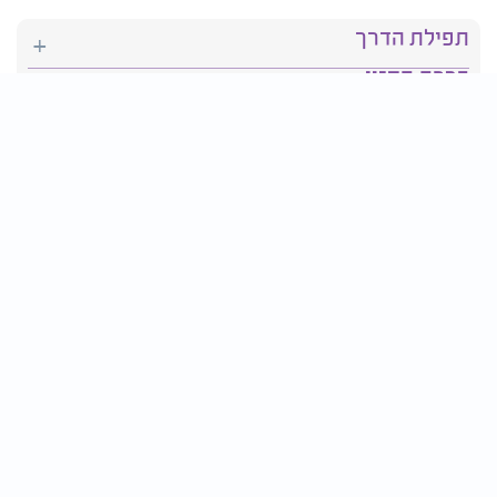
תפילת הדרך
ברכת המזון
יהדות
סידור תפילה
בריאות
חגים ומועדים
פרטים ליצירת קשר:
טלפון : 2610*
פקס: 03-9509719