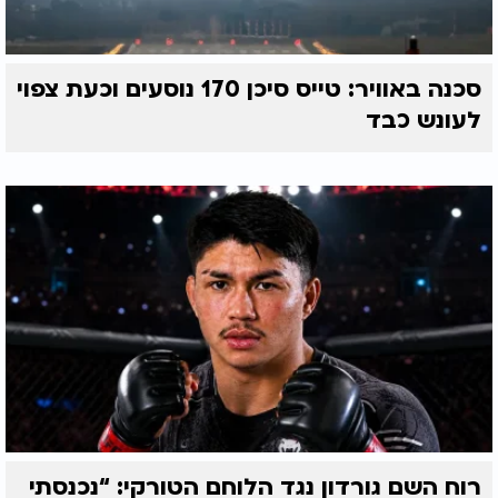
סכנה באוויר: טייס סיכן 170 נוסעים וכעת צפוי
לעונש כבד
רוח השם גורדון נגד הלוחם הטורקי: “נכנסתי