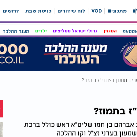
ה
מתכונים
VOD
לוח שידורים
כניסת שבת
דרושים
אטסאפ
המגזין
גדולי ישראל ממליצים
ילדים
מענה ההלכה
ים תחנון בצום י"ז בתמוז?
"ז בתמוז?
ב אברהם בן חמו שליט"א ראש כולל ברכת
מעון בעדני זצ"ל וקו ההלכה