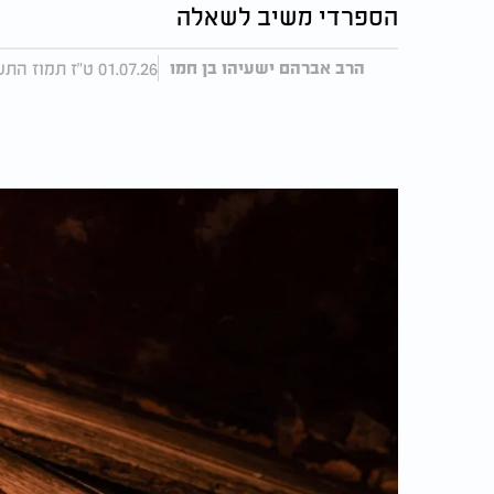
הספרדי משיב לשאלה
01.07.26 ט"ז תמוז התשפ"ו
הרב אברהם ישעיהו בן חמו