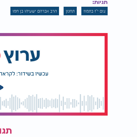
תגיות:
צום י"ז בתמוז
תחנון
הרב אברהם ישעיהו בן חמו
הרב מנחם וייס - צום י"ז בתמוז:
עכשיו בשידור: לקראת 
תגו