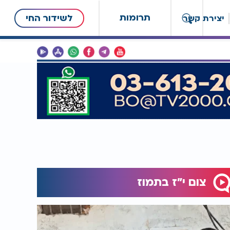
תרומות
לשידור החי
יצירת קשר
צום י"ז בתמוז