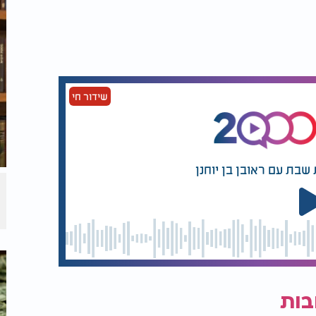
שידור חי
שבת עם ראובן בן יוחנן
בות