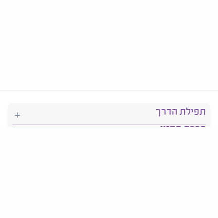
תפילת הדרך
ברכת המזון
יהדות
סידור תפילה
בריאות
חגים ומועדים