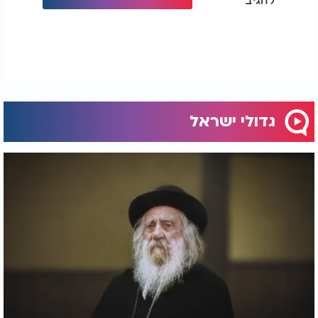
בשנת ה'תש"ו (1946) בתו חנה שעלתה ארצה, עשתה
את כל המאמצים שבידיה ונשאה תפילה בקברות
הצדיקים. אין תפילה שבה ריקם, ובאחד הימים קיבלו
את הבשורה המשמחת שהותר לאבי להגיע ארצה.
הרב התגורר בביתה של בתו בירושלים ושימש כרב
שכונת מוסררה
.
גדולי ישראל
מקום קבורתו
בי' אדר ב', שנת ה'תשי"ז (1957), עלתה נשמתו הקדושה
לבוראה מקום קבורתו בהר המנוחות בירושלים.
אהבת המצוות
על מצוות
תפילין
אמר:
"
חסד וצדקה עשה עמנו מצות ה'
ברה
.
היא מצות תפילין כתר ועטרה. אשר נשתמש בה
עוטה כשלמה אורה להשתמש בשרביטו של מלך
בקדושה ובטהרה בזריזות ונקיות ומחשבה טובה זכה
וברה
.
גם בדיבור ומעשה בשפה ברורה. אשר בחר בנו
מכל אומה זרה. והעלנו מטומאה לטהרה..."