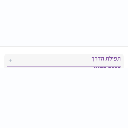
תפילת הדרך
ברכת המזון
יהדות
סידור תפילה
בריאות
חגים ומועדים