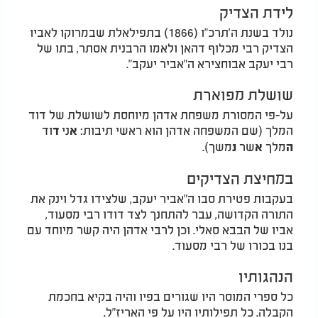
לידת הצדיק
נולד בשנת ה'תרכ"ו (1866) בתפילאלת שבמרוקו לאביו
הצדיק רבי מכלוף דהאן ולאמו הרבנית אסתר, בתו של
רבי יעקב אבוחצירא ה"אביר יעקב"
.
שושלת מפוארת
על-פי המסורת משפחת אדהן מיוחסת לשושלת של דוד
המלך (שם המשפחה אדהן הוא ראשי תיבות:
ני
וד
א
ד
מלך
שר
משך).
ה
א
נ
במחיצת הצדיקים
בעקבות פטירת סבו ה"אביר יעקב, שלצידו גדל וינק את
התורה הקדושה, עבר להתחנך לצד דודו רבי מסעוד,
אביו של הבבא סאלי. וכן לרבי אדהן היה קשר מיוחד עם
בנו בכורו של רבי מסעוד.
הנהגותיו
כל ספרי המוסר היו שגורים בפיו והיה בקיא בחכמת
הקבלה. כל תפילותיו היו על פי האריז"ל
.