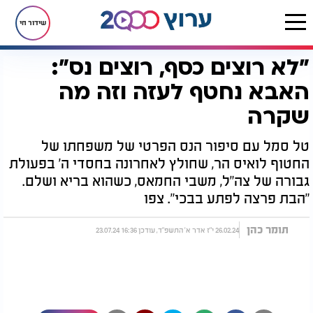
שידור חי
"לא רוצים כסף, רוצים נס":
דף הבית
יהדות
"לא רוצים כסף, רוצים נס": האבא נחטף לעזה וזה מה שקרה
האבא נחטף לעזה וזה מה
שקרה
טל סמל עם סיפור הנס הפרטי של משפחתו של
החטוף לואיס הר, שחולץ לאחרונה בחסדי ה' בפעולת
גבורה של צה"ל, משבי החמאס, כשהוא בריא ושלם.
"הבת פרצה לפתע בבכי". צפו
תומר כהן
26.02.24 י"ז אדר א' התשפ"ד, עודכן 16:36 23.07.24