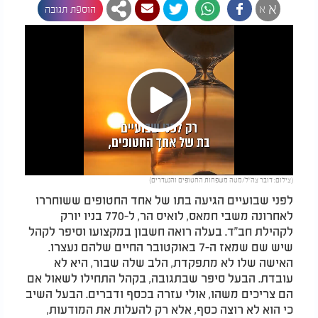
א
א
הוספת תגובה
Play
(צילום: דובר צה"ל/מטה משפחות החטופים והנעדרים)
Video
לפני שבועיים הגיעה בתו של אחד החטופים ששוחררו
לאחרונה משבי חמאס, לואיס הר, ל-770 בניו יורק
לקהילת חב"ד. בעלה רואה חשבון במקצועו וסיפר לקהל
שיש שם שמאז ה-7 באוקטובר החיים שלהם נעצרו.
האישה שלו לא מתפקדת, הלב שלה שבור, היא לא
עובדת. הבעל סיפר שבתגובה, בקהל התחילו לשאול אם
הם צריכים משהו, אולי עזרה בכסף ודברים. הבעל השיב
כי הוא לא רוצה כסף, אלא רק להעלות את המודעות,