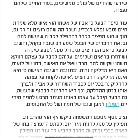
שידעו שהחיים של כולם ממשיכים, בעוד החיים שלהם
נעצרו.
עוד סיפר הבעל כי אביו של אשתו הוא איש מלא שמחת
חיים וסבא נפלא לנכדיו, ושכל מה שהם רוצים זה רק נס,
תוך שהוא מפציר בקהל להתפלל לקב"ה שיעשה להם
נס. את הדברים של הבעל שמע רב שנכח בקהל, והשיב
לבעל כי אם הם רוצים נס גדול מעל לטבע שיקרה,
ושיחזרו בריאים ושלימים, עליהם לקבל על עצמם דווקא
משהו שקשה להם. הרב שאל את האישה, בתו של לואיס,
האם היא מדליקה נרות, ובתגובה השיבה האישה כי היא
איננה מדליקה. הרב הציע לאישה לקחת על עצמה
להדליק נר בכל יום לכבוד השחרור של אביה ולברך
אותו בזמן ההדלקה, וכך היא החליטה לבסוף שתעשה.
גם הבעל קיבל על עצמו באותו מעמד מרגש להניח מידי
יום
תפילין
למען שובו של חמיו ושל כל החטופים.
נציג נוסף מטעם המשפחה ביקש אף הוא מהרב זוג
תפילין על מנת להניח מידי יום. לפתע התפרצה בתו של
לואיס בבכי וביקשה מהרב להביא לה עוד זוג תפילין
אחד בשביל אביה לואיס, שיניח כאשר ישתחרר בע"ה