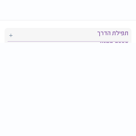
תפילת הדרך
ברכת המזון
יהדות
סידור תפילה
בריאות
חגים ומועדים