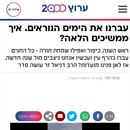
שידור חי
עברנו את הימים הנוראים. איך
דף הבית
יהדות
עברנו את הימים הנוראים. איך ממשיכים הלאה?
ממשיכים הלאה?
ראש השנה, כיפור ואפילו שמחת תורה - כל החגים
עברו כהרף עין ועכשיו אנחנו ניצבים מול שנה חדשה.
אז לאן פנינו מועדות? הרב דניאל זר עושה סדר
עידו לוי
13.10.24 י"א תשרי התשפ"ה
א
א
הוספת תגובה