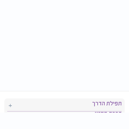
תפילת הדרך
ברכת המזון
יהדות