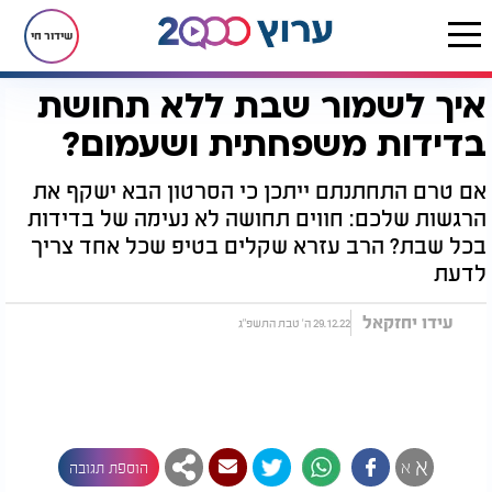
שידור חי
איך לשמור שבת ללא תחושת
דף הבית
יהדות
לקראת שבת
איך לשמור שבת ללא תחושת בדידות משפחתית ושעמום?
בדידות משפחתית ושעמום?
אם טרם התחתנתם ייתכן כי הסרטון הבא ישקף את
הרגשות שלכם: חווים תחושה לא נעימה של בדידות
בכל שבת? הרב עזרא שקלים בטיפ שכל אחד צריך
לדעת
עידו יחזקאל
29.12.22 ה' טבת התשפ"ג
א
א
הוספת תגובה