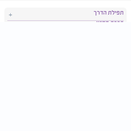
תפילת הדרך
ברכת המזון
יהדות
סידור תפילה
בריאות
חגים ומועדים
פרטים ליצירת קשר:
טלפון : 2610*