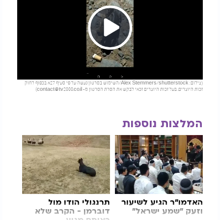
Play
(צילום: Alex Stemmers/shutterstock/השימוש בסרטון נעשה על פי סעיף 27א בכפוף לחוק
Video
זכות היוצרים. בעל זכות היוצרים זכאי לבקש את הסרת הסרטון מ-
contact@tv2000.co.il
)
המלצות נוספות
האדמו"ר הגיע לשיעור
תרנגולי הודו מול
וזעק "שמע ישראל"
דוברמן - הקרב שלא