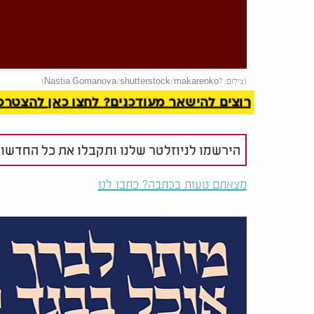
Video
להמשך 
(צילום: Nastia Gomanova/shutterstock/makarenko7)
רוצים להישאר מעודכנים? לחצו כאן להצטרפות ל
הירשמו לניוזלטר שלנו ותקבלו את כל החדשו
מצאתם טעות בכתבה? כתבו לנו