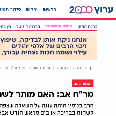
חדשות
יהדות
סידור תפיל
ברכת המזון
טהרת המשפחה
סדרות דיגיטל
רץ בוו
דף הבית
יהדות
חגים ומועדים
תשעה באב
מר"ח אב: ה
תשעה באב
מר"ח אב: האם מותר לשחו
הרב בנימין חותה עונה על השאלה שצפה 
לשחות בבריכה או בים מראש חודש אב?