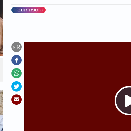
הוספת תגובה
א
א