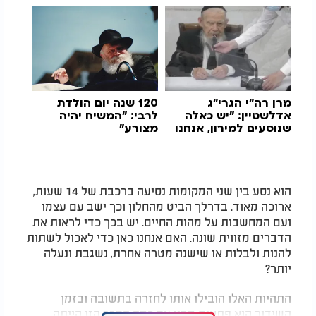
מרן רה"י הגרי"ג
120 שנה יום הולדת
אדלשטיין: "יש כאלה
לרבי: "המשיח יהיה
שנוסעים למירון, אנחנו
מצורע"
לא נוהגים ככה"
הוא נסע בין שני המקומות נסיעה ברכבת של 14 שעות,
ארוכה מאוד. בדרלך הביט מהחלון וכך ישב עם עצמו
ועם המחשבות על מהות החיים. יש בכך כדי לראות את
הדברים מזווית שונה. האם אנחנו כאן כדי לאכול לשתות
להנות ולבלות או שישנה מטרה אחרת, נשגבת ונעלה
יותר?
התהיות האלו הובילו אותו לחזרה בתשובה ובזמן
השידור הוא פתאום מבין עד כמה הדרך הזו הייתה