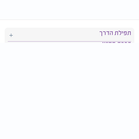
תפילת הדרך
ברכת המזון
יהדות
סידור תפילה
בריאות
חגים ומועדים