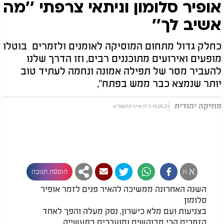
אופיר סלומון וניתאי צרפתי ’’מה
אשיב לך’’
כחלק גדול מתחום המוסיקה לאומנים ולזמרים בוטלו
מופעים ואירועים מתוכננים רבים, וזו הדרך שלנו
להעביר מסר של תפילה אמונה ונחמה לעתיד טוב
יותר שנמצא כבר ממש בפתח",
מוזיקה יהודית
10.05.21 כ"ח אייר התשפ"א
א
א
הוספת תגובה
השנה האחרונה ממשיכה להאיר פנים לזמר אופיר
סלומון
בצניעות ועם מלא כישרון, נסק מעלה והפך לאחד
הזמרים הכי מבוקשים ומוערכים בתעשייה,