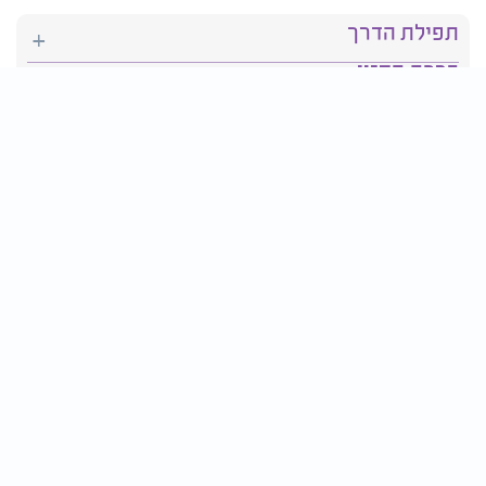
תפילת הדרך
ברכת המזון
יהדות
סידור תפילה
בריאות
חגים ומועדים
פרטים ליצירת קשר:
טלפון : 2610*
פקס: 03-9509719