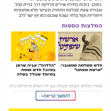
כמובן בזכות בחירת שירים מדויקת דרך בניית קהל,
ועבודת שטח, סבלנות התמדה ובעיקר מלא אותנטיות
וייחודיות וקול בלתי נשכח שנכנס כמו חץ ישר ללב
המלצות נוספות
חדש משלמה שטאובר:
"הללויה": אביה שרמן
"ארשת שפתנו"
בסינגל חדש ושמח
במיוחד שנולד בשדה
הקרב
אופיר סלומון משתף פעולה עם ילד הפלא פיינליסט בית
הספר למוסיקה ניתאי צרפתי משחררים בלדה מרגשת
להמשך קריאה
ויפיפייה עם מלא עוצמה ורגש שנקראת "מה אשיב לך"
בליווי קליפ מושקע