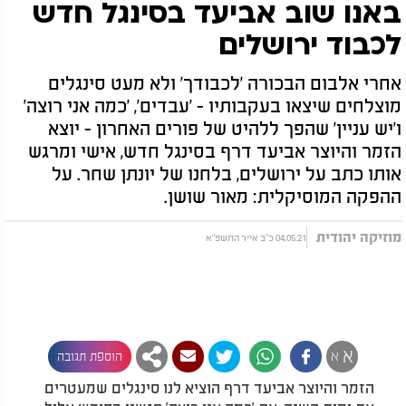
באנו שוב אביעד בסינגל חדש
לכבוד ירושלים
אחרי אלבום הבכורה 'לכבודך' ולא מעט סינגלים
מוצלחים שיצאו בעקבותיו - 'עבדים', 'כמה אני רוצה'
ו'יש עניין' שהפך ללהיט של פורים האחרון - יוצא
הזמר והיוצר אביעד דרף בסינגל חדש, אישי ומרגש
אותו כתב על ירושלים, בלחנו של יונתן שחר. על
ההפקה המוסיקלית: מאור שושן.
מוזיקה יהודית
04.05.21 כ"ב אייר התשפ"א
א
א
הוספת תגובה
הזמר והיוצר אביעד דרף הוציא לנו סינגלים שמעטרים