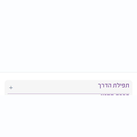
תפילת הדרך
ברכת המזון
יהדות
סידור תפילה
בריאות