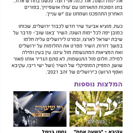
את ימות השנה. את 'כמה אני רוצה' פגשנו בחודש אלול,
בחג הסוכות התארחנו עם 'עולו אושפיזין', בפורים
האחרון התהפכנו ושמחנו עם 'יש עניין'.
כעת, מוציא אביעד שיר חדש לכבוד ירושלים, שכוחו
כמובן יפה לכל ימות השנה. השיר 'באנו שוב'- מדבר על
שיבת ישראל לארצו, ובפרט לירושלים עליה חלמו
במשך דורות. השיר מפרט את החלומות על ירושלים
ואת המציאות המתגשמת מול עיננו. עין בעין ומילה
למילה. חלום מול התגשמות. לא סתם הגדיר אותו מאור
שושן, המפיק המוסיקלי של השיר (ושל ישי ריבו, עקיבא
ואסף הרוש) כ'ירושלים של זהב 2021'.
המלצות נוספות
עקיבא - "בשעה אחת"
נחמן בוימל