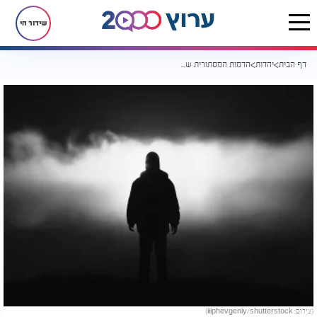
שידור חי
דף הבית
יהדות
הדמות המסתורית שיוצאת בכל לילה
(צילום: iiiphevgeniy/shutterstock)