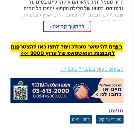
חוזר מעמל יומו, מלאו הם את הדליים במים עד
גדותיהם. בסופו של הלילה הקפוא יהפכו כל המים
שבדלי לקרח... מנד'לה שואב המים יאלץ לבקע את
הקרח בגרזן...
להמשך קריאה
ישראל מאיר עדין הנפש, בכל לילה, כשאחרון הילדים
כבר נם את שנתו, היה מגיע אל הדליים, ובטרם יקפאו
רוצים להישאר מעודכנים? לחצו כאן להצטרפות
המים שפך את תכולתם...
לקבוצות הוואטסאפ של ערוץ 2000 >>>
ולא הבינו הילדים, מי הוא זה שבכל לילה מסכל את
מזמתם...
מצאתם טעות בכתבה? כתבו לנו
החפץ חיים: "בזכות זה יהיה לך פרנסה". צפו
תגיות:
סיפורי צדיקים
החפץ חיים