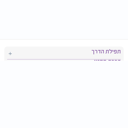
תפילת הדרך
ברכת המזון
יהדות
סידור תפילה
בריאות
חגים ומועדים