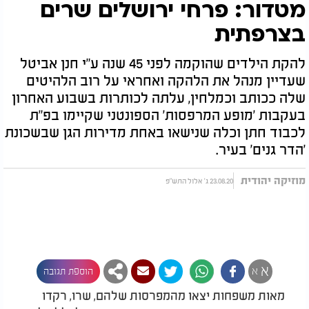
מטדור: פרחי ירושלים שרים
בצרפתית
להקת הילדים שהוקמה לפני 45 שנה ע"י חנן אביטל
שעדיין מנהל את הלהקה ואחראי על רוב הלהיטים
שלה ככותב וכמלחין, עלתה לכותרות בשבוע האחרון
בעקבות 'מופע המרפסות' הספונטני שקיימו בפ"ת
לכבוד חתן וכלה שנישאו באחת מדירות הגן שבשכונת
'הדר גנים' בעיר.
מוזיקה יהודית
23.08.20 ג' אלול התש"פ
א
א
הוספת תגובה
מאות משפחות יצאו מהמפרסות שלהם, שרו, רקדו