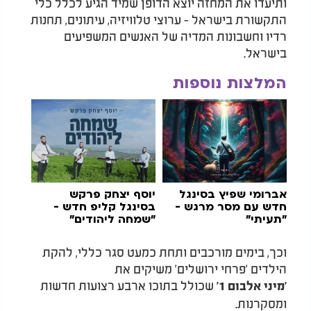
ותיעדו את המחזה יוצא הדופן שמיד הגיע לכלל כלי
התקשורת בישראל - ערוצי טלוויזיה, עיתונים, תחנות
רדיו וחשבונות המדיה של האנשים המשפיעים
בישראל.
המלצות נוספות
אברומי שפיץ בסינגל
יוסף יצחק פרקש
חדש עם מסר מרגש -
בסינגל קליפ חדש -
"תעיתי"
"שמחה ליהודים"
וכך, בימים מורכבים ותחת כמעט סגר כללי, להקת
הילדים 'פרחי ירושלים' משיקים את
שכולל בתוכו ארבע רצועות חדשות
'מיני אלבום 1'
ומסקרנות.