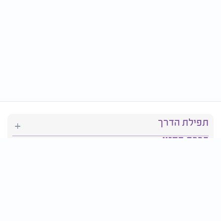
תפילת הדרך
ברכת המזון
יהדות
סידור תפילה
בריאות
חגים ומועדים