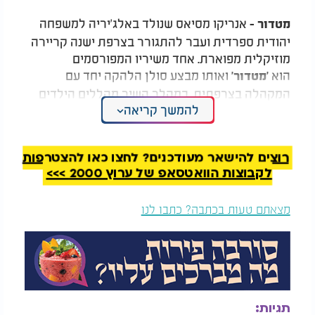
אנריקו מסיאס שנולד באלג'יריה למשפחה
מטדור -
יהודית ספרדית ועבר להתגורר בצרפת ישנה קריירה
מוזיקלית מפוארת. אחד משיריו המפורסמים
הוא
ואותו מבצע סולן הלהקה יחד עם
'מטדור'
המקהלה בצרפתית. במהלך השיר מהללים הילדים
להמשך קריאה
את הרמב"ם רבי משה בן מימון שהיה אחד מגדולי
הפוסקים בעם היהודי.
רוצים להישאר מעודכנים? לחצו כאן להצטרפות
לקבוצות הוואטסאפ של ערוץ 2000 >>>
מצאתם טעות בכתבה? כתבו לנו
תגיות: