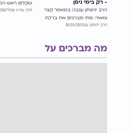
- רק בימי ניסן
שקלים ראש הכו
הרב יהונתן ענבה במאמר קצר
הרב עזרא שקלים
|
25
בתל אביב, רב, ד
ומאיר: מתי מברכים את ברכת
הדין "למען אחי
הרב יהונתן ענבה
|
30.03.25
האילנות, מה סודה הפנימי, ואיך כל
אחד מאיתנו יכול להשתתף בתיקון
נשמות ולזכות לשפע רוחני נדיר -
מה מברכים על
פעם בשנה בלבד