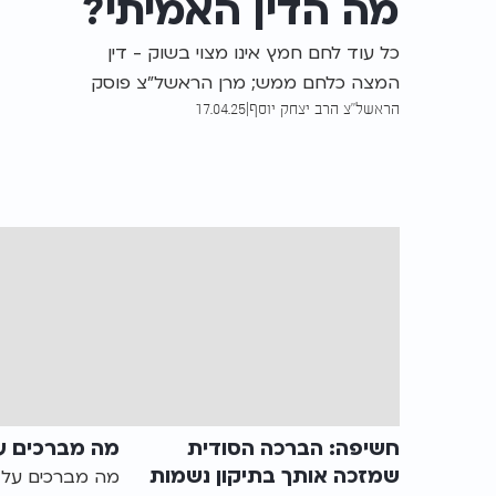
מה הדין האמיתי?
כל עוד לחם חמץ אינו מצוי בשוק - דין
המצה כלחם ממש; מרן הראשל"צ פוסק
הראשל"צ הרב יצחק יוסף
|
17.04.25
לברך עליה "המוציא" ולאחריה ברכת המזון,
ודוחה את הדעה שיש להמשיך בכך עד פסח
שני
חשיפה: הברכה הסודית
מה מברכים ע
שמזכה אותך בתיקון נשמות
מה מברכים על 