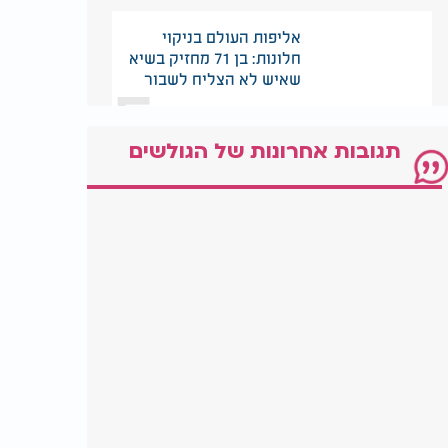
אליפות העולם בניקוי
חלונות: בן 71 מחזיק בשיא
5
שאיש לא הצליח לשבור
תגובות אחרונות של הגולשים
בלי שכנים ובלי רעש:
הבית המבודד שמוצע
6
למכירה בלב סקוטלנד
הרבי סירב לתת לו דולר -
20 שנה אחר כך כולם
7
הבינו למה