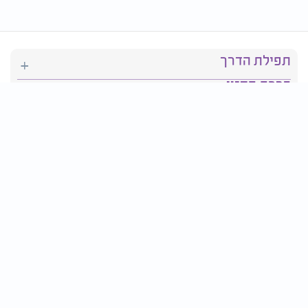
תפילת הדרך
ברכת המזון
יהדות
סידור תפילה
בריאות
חגים ומועדים