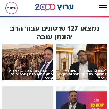
שידור חי
נמצאו 127 סרטונים עבור הרב
יהונתן ענבה
"מחורבן לגאולה" | מיוחד
קורח היה אדם קדוש - אז איך
לתשעה באב עם הרב יהונתן
הגיע לסוף הזה | הרב יהונתן
ענבה
ענבה