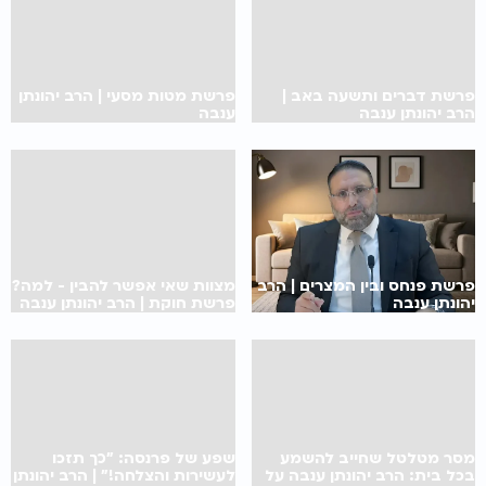
פרשת דברים ותשעה באב |
פרשת מטות מסעי | הרב יהונתן
הרב יהונתן ענבה
ענבה
פרשת פנחס ובין המצרים | הרב
מצוות שאי אפשר להבין - למה?
יהונתן ענבה
פרשת חוקת | הרב יהונתן ענבה
מסר מטלטל שחייב להשמע
שפע של פרנסה: "כך תזכו
בכל בית: הרב יהונתן ענבה על
לעשירות והצלחה!" | הרב יהונתן