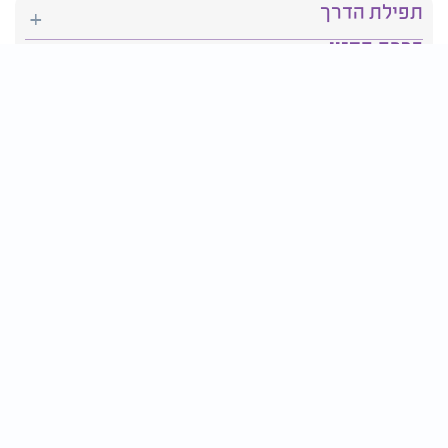
תפילת הדרך
ברכת המזון
יהדות
סידור תפילה
בריאות
חגים ומועדים
פרטים ליצירת קשר:
טלפון : 2610*
פקס: 03-9509719
דוא״ל:
contact@tv2000.co.il