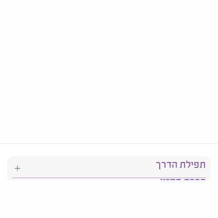
תפילת הדרך
ברכת המזון
יהדות
סידור תפילה