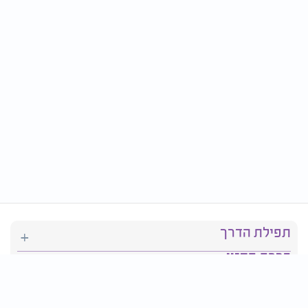
תפילת הדרך
ברכת המזון
יהדות
סידור תפילה