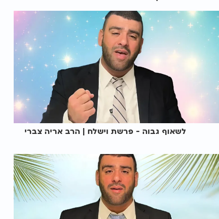
לשאוף גבוה - פרשת וישלח | הרב אריה צברי