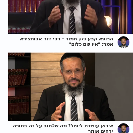
הרופא קבע נזק חמור - רבי דוד אבוחצירא
אמר: “אין שם כלום”
איראן עומדת ליפול? מה שכתוב על זה בתורה
ידהים אותך