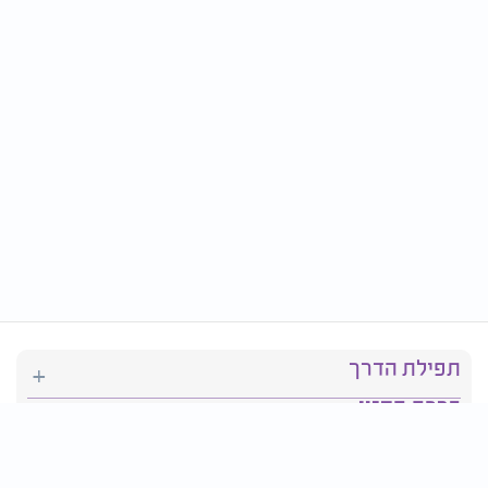
תפילת הדרך
ברכת המזון
יהדות
סידור תפילה