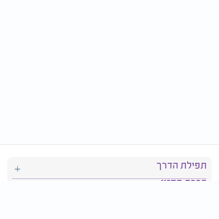
תפילת הדרך
ברכת המזון
יהדות
סידור תפילה